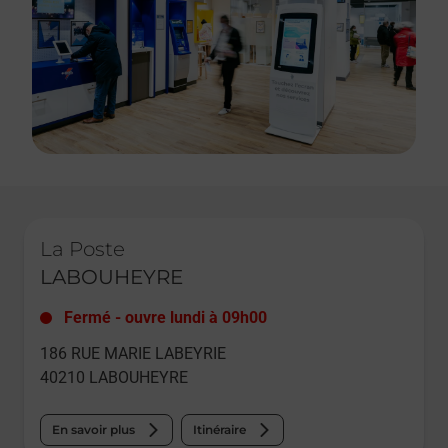
Le lien s'ouvre dans un nouvel onglet
La Poste
LABOUHEYRE
Fermé
-
ouvre lundi à
09h00
186 RUE MARIE LABEYRIE
40210
LABOUHEYRE
En savoir plus
Itinéraire