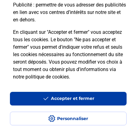
Puis-je passer mon code de la route
Publicité
: permettre de vous adresser des publicités
avec La Poste et sous quelles
en lien avec vos centres d’intérêts sur notre site et
conditions ?
en dehors.
En cliquant sur "Accepter et fermer" vous acceptez
tous les cookies. Le bouton "Ne pas accepter et
fermer" vous permet d'indiquer votre refus et seuls
Localiser
Liste
Landes
LABOUHEYRE
les cookies nécessaires au fonctionnement du site
seront déposés. Vous pouvez modifier vos choix à
tout moment ou obtenir plus d'informations via
notre politique de cookies
.
Plan du site
Accessibilité : partiellement conforme
Accepter et fermer
Conditions contractuelles
Personnaliser
Mentions légales