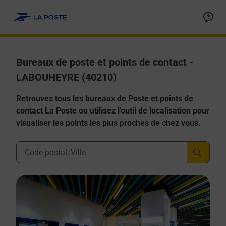
Allez au contenu
Afficher ou masquer la réponse
Afficher ou masquer la réponse
Afficher ou masquer la réponse
Afficher ou masquer la réponse
Afficher ou masquer la réponse
Bureaux de poste et points de contact -
LABOUHEYRE (40210)
Retrouvez tous les bureaux de Poste et points de
contact La Poste ou utilisez l'outil de localisation pour
visualiser les points les plus proches de chez vous.
Ville, Département, Code Postal