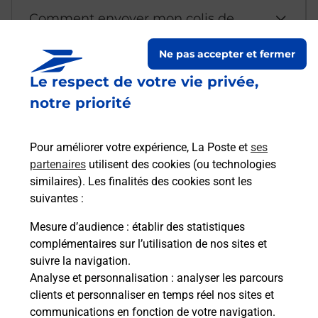
Comment envoyer mon colis de
chez moi ?
Ne pas accepter et fermer
Le respect de votre vie privée,
Est-il possible d’acheter un
notre priorité
emballage directement depuis un
bureau de Poste ?
Pour améliorer votre expérience, La Poste et
ses
partenaires
utilisent des cookies (ou technologies
Comment demander une
similaires). Les finalités des cookies sont les
modification de livraison ?
suivantes :
Mesure d’audience
: établir des statistiques
complémentaires sur l’utilisation de nos sites et
Comment La Poste participe-t-elle
suivre la navigation.
à votre sécurité au quotidien ?
Analyse et personnalisation
: analyser les parcours
clients et personnaliser en temps réel nos sites et
communications en fonction de votre navigation.