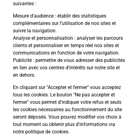
modification de livraison ?
suivantes :
Mesure d’audience
: établir des statistiques
complémentaires sur l’utilisation de nos sites et
Comment La Poste participe-t-elle
suivre la navigation.
à votre sécurité au quotidien ?
Analyse et personnalisation
: analyser les parcours
clients et personnaliser en temps réel nos sites et
communications en fonction de votre navigation.
Puis-je passer mon code de la route
Publicité
: permettre de vous adresser des publicités
avec La Poste et sous quelles
en lien avec vos centres d’intérêts sur notre site et
conditions ?
en dehors.
En cliquant sur "Accepter et fermer" vous acceptez
tous les cookies. Le bouton "Ne pas accepter et
fermer" vous permet d'indiquer votre refus et seuls
Localiser
Liste
Landes
SAUBUSSE
les cookies nécessaires au fonctionnement du site
seront déposés. Vous pouvez modifier vos choix à
tout moment ou obtenir plus d'informations via
notre politique de cookies
.