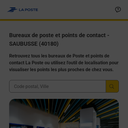
Allez au contenu
Afficher ou masquer la réponse
Afficher ou masquer la réponse
Afficher ou masquer la réponse
Afficher ou masquer la réponse
Afficher ou masquer la réponse
Bureaux de poste et points de contact -
SAUBUSSE (40180)
Retrouvez tous les bureaux de Poste et points de
contact La Poste ou utilisez l'outil de localisation pour
visualiser les points les plus proches de chez vous.
Ville, Département, Code Postal