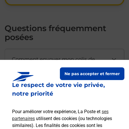
Questions fréquemment
posées
Comment envoyer mon colis de
chez moi ?
Ne pas accepter et fermer
Le respect de votre vie privée,
Est-il possible d’acheter un
notre priorité
emballage directement depuis un
bureau de Poste ?
Pour améliorer votre expérience, La Poste et
ses
partenaires
utilisent des cookies (ou technologies
Comment demander une
similaires). Les finalités des cookies sont les