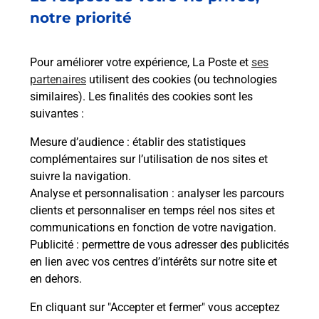
Est-il possible d’acheter un
notre priorité
emballage directement depuis un
bureau de Poste ?
Pour améliorer votre expérience, La Poste et
ses
partenaires
utilisent des cookies (ou technologies
Comment demander une
similaires). Les finalités des cookies sont les
modification de livraison ?
suivantes :
Mesure d’audience
: établir des statistiques
complémentaires sur l’utilisation de nos sites et
Comment La Poste participe-t-elle
suivre la navigation.
à votre sécurité au quotidien ?
Analyse et personnalisation
: analyser les parcours
clients et personnaliser en temps réel nos sites et
communications en fonction de votre navigation.
Puis-je passer mon code de la route
Publicité
: permettre de vous adresser des publicités
avec La Poste et sous quelles
en lien avec vos centres d’intérêts sur notre site et
conditions ?
en dehors.
En cliquant sur "Accepter et fermer" vous acceptez