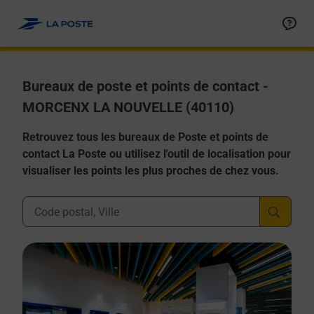
Allez au contenu
Afficher ou masquer la réponse
Afficher ou masquer la réponse
Afficher ou masquer la réponse
Afficher ou masquer la réponse
Afficher ou masquer la réponse
Bureaux de poste et points de contact -
MORCENX LA NOUVELLE (40110)
Retrouvez tous les bureaux de Poste et points de
contact La Poste ou utilisez l'outil de localisation pour
visualiser les points les plus proches de chez vous.
Ville, Département, Code Postal