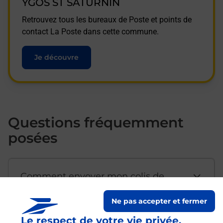
YGOS ST SATURNIN
Retrouvez tous les bureaux de Poste et points de
contact La Poste dans cette commune.
Je découvre
Questions fréquemment
posées
Comment envoyer mon colis de
chez moi ?
Ne pas accepter et fermer
Le respect de votre vie privée,