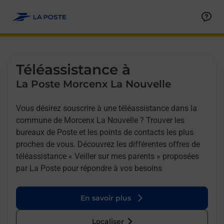
Allez au contenu
Afficher ou masquer la réponse
Afficher ou masquer la réponse
Afficher ou masquer la réponse
Téléassistance à
La Poste Morcenx La Nouvelle
Vous désirez souscrire à une téléassistance dans la
commune de Morcenx La Nouvelle ? Trouver les
bureaux de Poste et les points de contacts les plus
proches de vous. Découvrez les différentes offres de
téléassistance « Veiller sur mes parents » proposées
par La Poste pour répondre à vos besoins
En savoir plus
Localiser