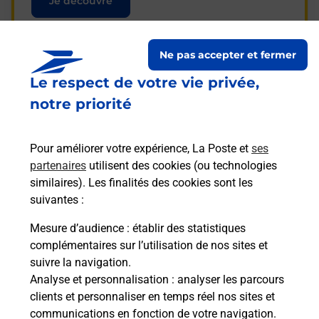
Je découvre
Ne pas accepter et fermer
Le respect de votre vie privée,
Questions fréquemment
notre priorité
posées
Pour améliorer votre expérience, La Poste et
ses
partenaires
utilisent des cookies (ou technologies
La téléassistance classique avec
similaires). Les finalités des cookies sont les
médaillon d’alarme qu’est ce que
suivantes :
c’est ?
Mesure d’audience
: établir des statistiques
complémentaires sur l’utilisation de nos sites et
Comment fonctionne la
suivre la navigation.
téléassistance classique ?
Analyse et personnalisation
: analyser les parcours
clients et personnaliser en temps réel nos sites et
communications en fonction de votre navigation.