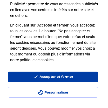
Publicité
: permettre de vous adresser des publicités
Comment est installée la
en lien avec vos centres d’intérêts sur notre site et
téléassistance classique ?
en dehors.
En cliquant sur "Accepter et fermer" vous acceptez
tous les cookies. Le bouton "Ne pas accepter et
Localiser
Liste
Liste - téléassistance
fermer" vous permet d'indiquer votre refus et seuls
Landes - téléassistance
Morcenx La Nouvelle - téléassistance
les cookies nécessaires au fonctionnement du site
seront déposés. Vous pouvez modifier vos choix à
tout moment ou obtenir plus d'informations via
notre politique de cookies
.
Plan du site
Accessibilité : partiellement conforme
Accepter et fermer
Conditions contractuelles
Personnaliser
Mentions légales