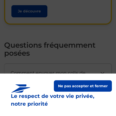
Je découvre
Questions fréquemment
posées
Comment envoyer mon colis de
chez moi ?
Ne pas accepter et fermer
Le respect de votre vie privée,
Est-il possible d’acheter un
notre priorité
emballage directement depuis un
bureau de Poste ?