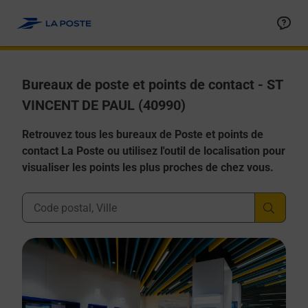
Allez au contenu
Afficher ou masquer la réponse
Afficher ou masquer la réponse
Afficher ou masquer la réponse
Afficher ou masquer la réponse
Afficher ou masquer la réponse
Bureaux de poste et points de contact - ST
VINCENT DE PAUL (40990)
Retrouvez tous les bureaux de Poste et points de
contact La Poste ou utilisez l'outil de localisation pour
visualiser les points les plus proches de chez vous.
Ville, Département, Code Postal