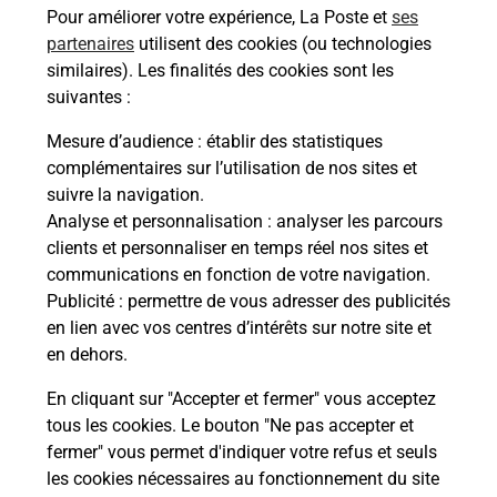
Pour améliorer votre expérience, La Poste et
ses
partenaires
utilisent des cookies (ou technologies
Comment demander une
similaires). Les finalités des cookies sont les
modification de livraison ?
suivantes :
Mesure d’audience
: établir des statistiques
complémentaires sur l’utilisation de nos sites et
Comment La Poste participe-t-elle
suivre la navigation.
à votre sécurité au quotidien ?
Analyse et personnalisation
: analyser les parcours
clients et personnaliser en temps réel nos sites et
communications en fonction de votre navigation.
Puis-je passer mon code de la route
Publicité
: permettre de vous adresser des publicités
avec La Poste et sous quelles
en lien avec vos centres d’intérêts sur notre site et
conditions ?
en dehors.
En cliquant sur "Accepter et fermer" vous acceptez
tous les cookies. Le bouton "Ne pas accepter et
fermer" vous permet d'indiquer votre refus et seuls
Localiser
Liste
Landes
ST VINCENT DE PAUL
les cookies nécessaires au fonctionnement du site