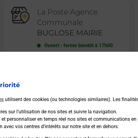
La Poste Agence
Communale
BUGLOSE MAIRIE
Ouvert
-
ferme bientôt à
17h00
115 RUE DES PELERINS
BUGLOSE
40990
ST VINCENT DE PAUL
riorité
En savoir plus
es
utilisent des cookies (ou technologies similaires). Les finalité
es sur l’utilisation de nos sites et suivre la navigation.
s et personnaliser en temps réel nos sites et communications en 
n avec vos centres d’intérêts sur notre site et en dehors.
Recherchez un autre point de contact