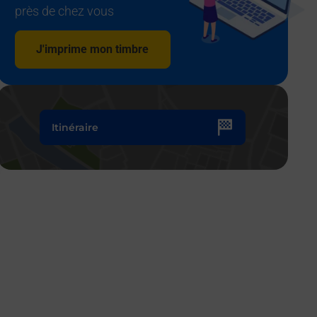
près de chez vous
J'imprime mon timbre
Itinéraire