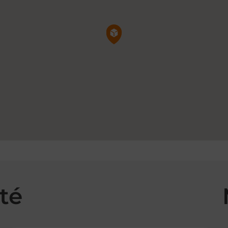
Pin de la carte
té