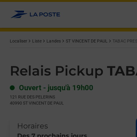
Le lien s'ouvre dans un nouvel onglet
Allez au contenu
Day of the Week
Get directions to Relais Pickup at 121 RUE DES PELERINS ST 
Hours
Localiser
Liste
Landes
ST VINCENT DE PAUL
TABAC PRES
Relais Pickup
TAB
Ouvert
-
jusqu'à
19h00
121 RUE DES PELERINS
40990
ST VINCENT DE PAUL
Horaires
Des 7 prochains jours