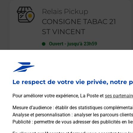
Relais Pickup
CONSIGNE TABAC 21
ST VINCENT
Ouvert
-
jusqu'à
23h59
121 RUE DES PELERINS
40990
ST VINCENT DE PAUL
Le respect de votre vie privée, notre p
En savoir plus
Pour améliorer votre expérience, La Poste et
ses partenair
Mesure d’audience
: établir des statistiques complémentair
Analyse et personnalisation
: analyser les parcours client
Publicité
: permettre de vous adresser des publicités en lie