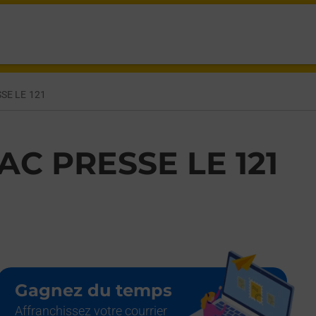
VINCENT DE PAUL,
SE LE 121
AC PRESSE LE 121
Gagnez du temps
Affranchissez votre courrier