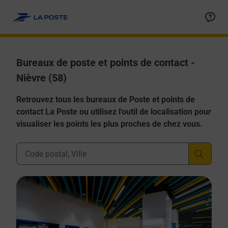
Allez au contenu
Afficher ou masquer la réponse
Afficher ou masquer la réponse
Afficher ou masquer la réponse
Afficher ou masquer la réponse
Afficher ou masquer la réponse
Bureaux de poste et points de contact -
Nièvre (58)
Retrouvez tous les bureaux de Poste et points de
contact La Poste ou utilisez l'outil de localisation pour
visualiser les points les plus proches de chez vous.
Ville, Département, Code Postal