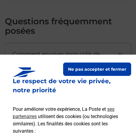
Questions fréquemment
posées
Comment envoyer mon colis de
chez moi ?
Ne pas accepter et fermer
Le respect de votre vie privée,
Est-il possible d’acheter un
notre priorité
emballage directement depuis un
bureau de Poste ?
Pour améliorer votre expérience, La Poste et
ses
partenaires
utilisent des cookies (ou technologies
Comment demander une
similaires). Les finalités des cookies sont les
modification de livraison ?
suivantes :