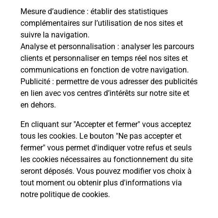
Mesure d’audience
: établir des statistiques
complémentaires sur l’utilisation de nos sites et
Comment La Poste participe-t-elle
suivre la navigation.
à votre sécurité au quotidien ?
Analyse et personnalisation
: analyser les parcours
clients et personnaliser en temps réel nos sites et
communications en fonction de votre navigation.
Puis-je passer mon code de la route
Publicité
: permettre de vous adresser des publicités
avec La Poste et sous quelles
en lien avec vos centres d’intérêts sur notre site et
conditions ?
en dehors.
En cliquant sur "Accepter et fermer" vous acceptez
tous les cookies. Le bouton "Ne pas accepter et
fermer" vous permet d'indiquer votre refus et seuls
Localiser
Liste
Nièvre
les cookies nécessaires au fonctionnement du site
seront déposés. Vous pouvez modifier vos choix à
tout moment ou obtenir plus d'informations via
notre politique de cookies
.
Plan du site