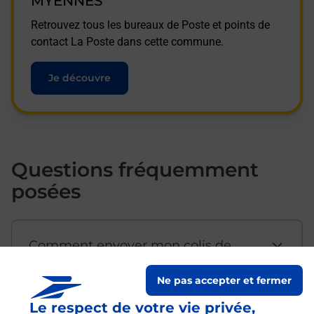
MYENNES
Retrouvez tous les bureaux de Poste et points de
contact La Poste dans cette commune.
Je découvre
Questions fréquemment
posées
Comment envoyer mon colis de
chez moi ?
Ne pas accepter et fermer
Le respect de votre vie privée,