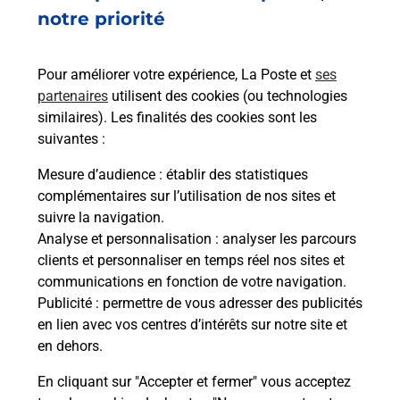
Est-il possible d’acheter un
notre priorité
emballage directement depuis un
bureau de Poste ?
Pour améliorer votre expérience, La Poste et
ses
partenaires
utilisent des cookies (ou technologies
Comment demander une
similaires). Les finalités des cookies sont les
modification de livraison ?
suivantes :
Mesure d’audience
: établir des statistiques
complémentaires sur l’utilisation de nos sites et
Comment La Poste participe-t-elle
suivre la navigation.
à votre sécurité au quotidien ?
Analyse et personnalisation
: analyser les parcours
clients et personnaliser en temps réel nos sites et
communications en fonction de votre navigation.
Puis-je passer mon code de la route
Publicité
: permettre de vous adresser des publicités
avec La Poste et sous quelles
en lien avec vos centres d’intérêts sur notre site et
conditions ?
en dehors.
En cliquant sur "Accepter et fermer" vous acceptez