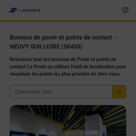
Allez au contenu
Afficher ou masquer la réponse
Afficher ou masquer la réponse
Afficher ou masquer la réponse
Afficher ou masquer la réponse
Afficher ou masquer la réponse
Bureaux de poste et points de contact -
NEUVY SUR LOIRE (58450)
Retrouvez tous les bureaux de Poste et points de
contact La Poste ou utilisez l'outil de localisation pour
visualiser les points les plus proches de chez vous.
Ville, Département, Code Postal