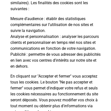
Comment demander une
similaires). Les finalités des cookies sont les
modification de livraison ?
suivantes :
Mesure d’audience
: établir des statistiques
complémentaires sur l’utilisation de nos sites et
Comment La Poste participe-t-elle
suivre la navigation.
à votre sécurité au quotidien ?
Analyse et personnalisation
: analyser les parcours
clients et personnaliser en temps réel nos sites et
communications en fonction de votre navigation.
Puis-je passer mon code de la route
Publicité
: permettre de vous adresser des publicités
avec La Poste et sous quelles
en lien avec vos centres d’intérêts sur notre site et
conditions ?
en dehors.
En cliquant sur "Accepter et fermer" vous acceptez
tous les cookies. Le bouton "Ne pas accepter et
fermer" vous permet d'indiquer votre refus et seuls
Localiser
Liste
Nièvre
DAMPIERRE SOUS BOUHY
les cookies nécessaires au fonctionnement du site
seront déposés. Vous pouvez modifier vos choix à
tout moment ou obtenir plus d'informations via