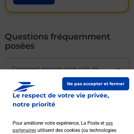
Questions fréquemment
posées
Comment envoyer mon colis de
chez moi ?
Ne pas accepter et fermer
Le respect de votre vie privée,
Est-il possible d’acheter un
notre priorité
emballage directement depuis un
bureau de Poste ?
Pour améliorer votre expérience, La Poste et
ses
partenaires
utilisent des cookies (ou technologies