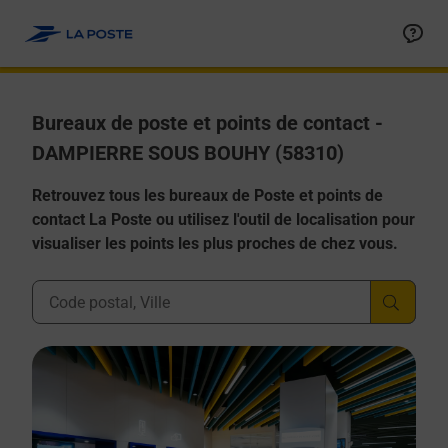
Allez au contenu
Afficher ou masquer la réponse
Afficher ou masquer la réponse
Afficher ou masquer la réponse
Afficher ou masquer la réponse
Afficher ou masquer la réponse
Bureaux de poste et points de contact -
DAMPIERRE SOUS BOUHY (58310)
Retrouvez tous les bureaux de Poste et points de
contact La Poste ou utilisez l'outil de localisation pour
visualiser les points les plus proches de chez vous.
Ville, Département, Code Postal