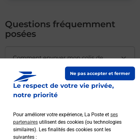
Questions fréquemment
posées
Comment envoyer mon colis de
chez moi ?
Ne pas accepter et fermer
Le respect de votre vie privée,
Est-il possible d’acheter un
notre priorité
emballage directement depuis un
bureau de Poste ?
Pour améliorer votre expérience, La Poste et
ses
partenaires
utilisent des cookies (ou technologies
Comment demander une
similaires). Les finalités des cookies sont les
modification de livraison ?
suivantes :