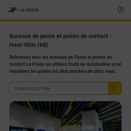
Allez au contenu
Afficher ou masquer la réponse
Afficher ou masquer la réponse
Afficher ou masquer la réponse
Afficher ou masquer la réponse
Afficher ou masquer la réponse
Bureaux de poste et points de contact -
Haut-Rhin (68)
Retrouvez tous les bureaux de Poste et points de
contact La Poste ou utilisez l'outil de localisation pour
visualiser les points les plus proches de chez vous.
Ville, Département, Code Postal