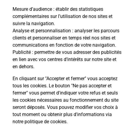
Mesure d’audience
: établir des statistiques
complémentaires sur l’utilisation de nos sites et
Comment La Poste participe-t-elle
suivre la navigation.
à votre sécurité au quotidien ?
Analyse et personnalisation
: analyser les parcours
clients et personnaliser en temps réel nos sites et
communications en fonction de votre navigation.
Puis-je passer mon code de la route
Publicité
: permettre de vous adresser des publicités
avec La Poste et sous quelles
en lien avec vos centres d’intérêts sur notre site et
conditions ?
en dehors.
En cliquant sur "Accepter et fermer" vous acceptez
tous les cookies. Le bouton "Ne pas accepter et
fermer" vous permet d'indiquer votre refus et seuls
Localiser
Liste
Haut-Rhin
les cookies nécessaires au fonctionnement du site
seront déposés. Vous pouvez modifier vos choix à
tout moment ou obtenir plus d'informations via
notre politique de cookies
.
Plan du site