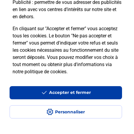
Puis-je passer mon code de la route
Publicité
: permettre de vous adresser des publicités
avec La Poste et sous quelles
en lien avec vos centres d’intérêts sur notre site et
conditions ?
en dehors.
En cliquant sur "Accepter et fermer" vous acceptez
tous les cookies. Le bouton "Ne pas accepter et
fermer" vous permet d'indiquer votre refus et seuls
Localiser
Liste
Haut-Rhin
ST HIPPOLYTE
les cookies nécessaires au fonctionnement du site
seront déposés. Vous pouvez modifier vos choix à
tout moment ou obtenir plus d'informations via
notre politique de cookies
.
Plan du site
Accessibilité : partiellement conforme
Accepter et fermer
Conditions contractuelles
Personnaliser
Mentions légales
Données personnelles et cookies