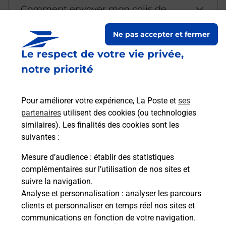
Comment envoyer mon colis de
chez moi ?
Ne pas accepter et fermer
Le respect de votre vie privée,
Est-il possible d’acheter un
notre priorité
emballage directement depuis un
bureau de Poste ?
Pour améliorer votre expérience, La Poste et
ses
partenaires
utilisent des cookies (ou technologies
Comment demander une
similaires). Les finalités des cookies sont les
modification de livraison ?
suivantes :
Mesure d’audience
: établir des statistiques
complémentaires sur l’utilisation de nos sites et
Comment La Poste participe-t-elle
suivre la navigation.
à votre sécurité au quotidien ?
Analyse et personnalisation
: analyser les parcours
clients et personnaliser en temps réel nos sites et
communications en fonction de votre navigation.