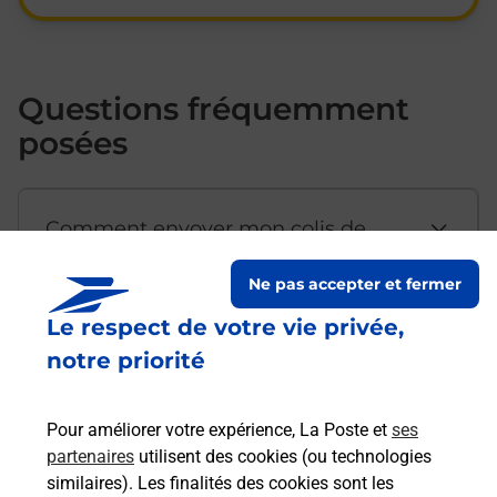
Questions fréquemment
posées
Comment envoyer mon colis de
chez moi ?
Ne pas accepter et fermer
Le respect de votre vie privée,
Est-il possible d’acheter un
notre priorité
emballage directement depuis un
bureau de Poste ?
Pour améliorer votre expérience, La Poste et
ses
partenaires
utilisent des cookies (ou technologies
Comment demander une
similaires). Les finalités des cookies sont les