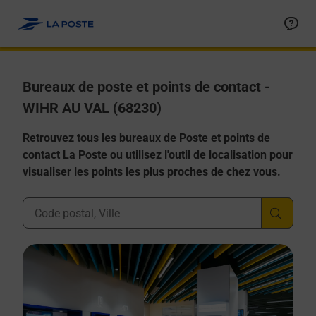
Allez au contenu
Afficher ou masquer la réponse
Afficher ou masquer la réponse
Afficher ou masquer la réponse
Afficher ou masquer la réponse
Afficher ou masquer la réponse
Bureaux de poste et points de contact -
WIHR AU VAL (68230)
Retrouvez tous les bureaux de Poste et points de
contact La Poste ou utilisez l'outil de localisation pour
visualiser les points les plus proches de chez vous.
Ville, Département, Code Postal