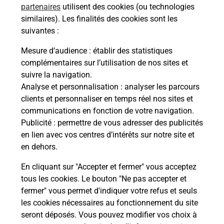
partenaires
utilisent des cookies (ou technologies
Comment demander une
similaires). Les finalités des cookies sont les
modification de livraison ?
suivantes :
Mesure d’audience
: établir des statistiques
complémentaires sur l’utilisation de nos sites et
Comment La Poste participe-t-elle
suivre la navigation.
à votre sécurité au quotidien ?
Analyse et personnalisation
: analyser les parcours
clients et personnaliser en temps réel nos sites et
communications en fonction de votre navigation.
Puis-je passer mon code de la route
Publicité
: permettre de vous adresser des publicités
avec La Poste et sous quelles
en lien avec vos centres d’intérêts sur notre site et
conditions ?
en dehors.
En cliquant sur "Accepter et fermer" vous acceptez
tous les cookies. Le bouton "Ne pas accepter et
fermer" vous permet d'indiquer votre refus et seuls
Localiser
Liste
Haut-Rhin
DESSENHEIM
les cookies nécessaires au fonctionnement du site
seront déposés. Vous pouvez modifier vos choix à