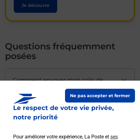
Je découvre
Questions fréquemment
posées
Comment envoyer mon colis de
chez moi ?
Ne pas accepter et fermer
Le respect de votre vie privée,
Est-il possible d’acheter un
notre priorité
emballage directement depuis un
bureau de Poste ?
Pour améliorer votre expérience, La Poste et
ses