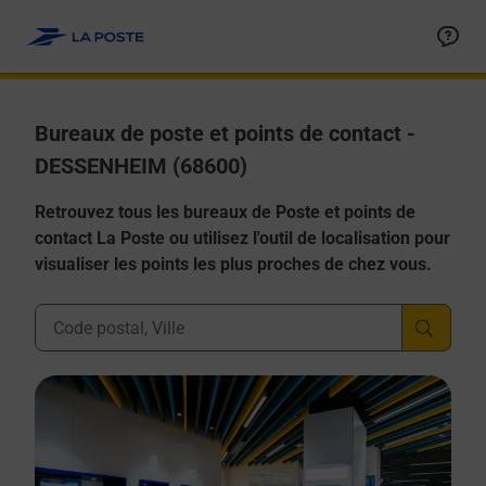
Allez au contenu
Afficher ou masquer la réponse
Afficher ou masquer la réponse
Afficher ou masquer la réponse
Afficher ou masquer la réponse
Afficher ou masquer la réponse
Bureaux de poste et points de contact -
DESSENHEIM (68600)
Retrouvez tous les bureaux de Poste et points de
contact La Poste ou utilisez l'outil de localisation pour
visualiser les points les plus proches de chez vous.
Ville, Département, Code Postal