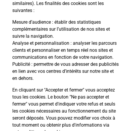
Comment demander une
similaires). Les finalités des cookies sont les
modification de livraison ?
suivantes :
Mesure d’audience
: établir des statistiques
complémentaires sur l’utilisation de nos sites et
Comment La Poste participe-t-elle
suivre la navigation.
à votre sécurité au quotidien ?
Analyse et personnalisation
: analyser les parcours
clients et personnaliser en temps réel nos sites et
communications en fonction de votre navigation.
Puis-je passer mon code de la route
Publicité
: permettre de vous adresser des publicités
avec La Poste et sous quelles
en lien avec vos centres d’intérêts sur notre site et
conditions ?
en dehors.
En cliquant sur "Accepter et fermer" vous acceptez
tous les cookies. Le bouton "Ne pas accepter et
fermer" vous permet d'indiquer votre refus et seuls
Localiser
Liste
Haut-Rhin
ILLTAL
les cookies nécessaires au fonctionnement du site
seront déposés. Vous pouvez modifier vos choix à
tout moment ou obtenir plus d'informations via