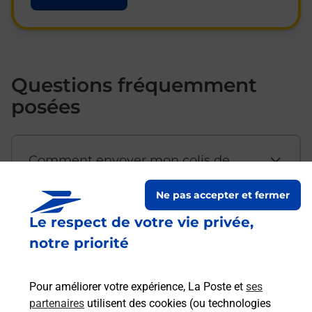
Questions fréquemment
posées
Comment envoyer mon colis de
chez moi ?
Ne pas accepter et fermer
Le respect de votre vie privée,
Est-il possible d’acheter un
notre priorité
emballage directement depuis un
bureau de Poste ?
Pour améliorer votre expérience, La Poste et
ses
partenaires
utilisent des cookies (ou technologies