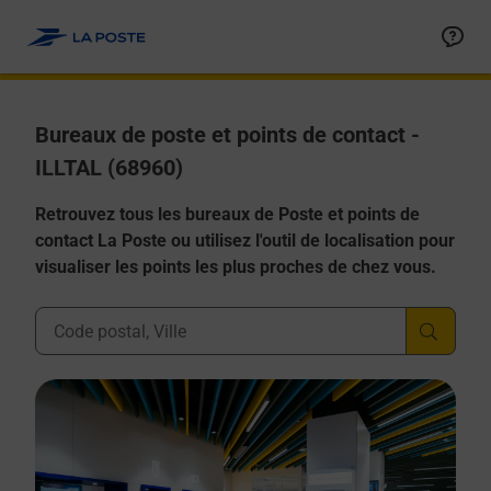
Allez au contenu
Afficher ou masquer la réponse
Afficher ou masquer la réponse
Afficher ou masquer la réponse
Afficher ou masquer la réponse
Afficher ou masquer la réponse
Bureaux de poste et points de contact -
ILLTAL (68960)
Retrouvez tous les bureaux de Poste et points de
contact La Poste ou utilisez l'outil de localisation pour
visualiser les points les plus proches de chez vous.
Ville, Département, Code Postal