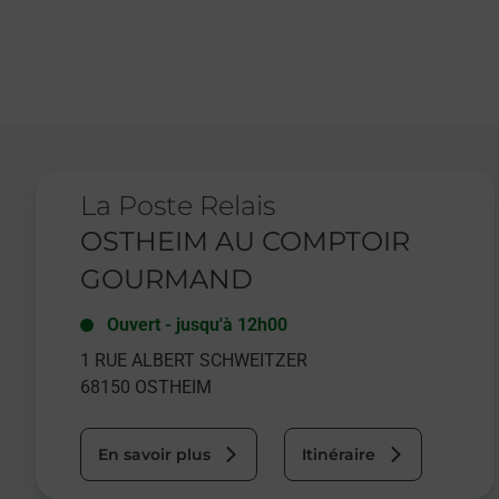
Le lien s'ouvre dans un nouvel onglet
La Poste Relais
OSTHEIM AU COMPTOIR
GOURMAND
Ouvert
-
jusqu'à
12h00
1 RUE ALBERT SCHWEITZER
68150
OSTHEIM
En savoir plus
Itinéraire