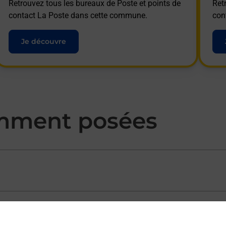
Retrouvez tous les bureaux de Poste et points de
Ret
contact La Poste dans cette commune.
con
Je découvre
mment posées
ectement depuis un bureau de Poste ?