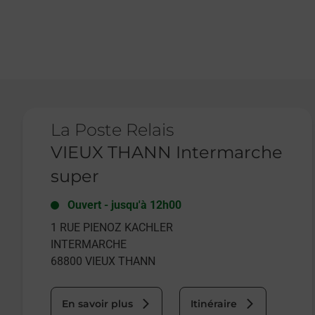
Le lien s'ouvre dans un nouvel onglet
La Poste Relais
VIEUX THANN Intermarche
super
Ouvert
-
jusqu'à
12h00
1 RUE PIENOZ KACHLER
INTERMARCHE
68800
VIEUX THANN
En savoir plus
Itinéraire