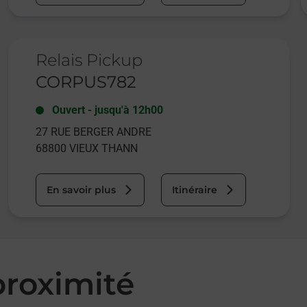
Le lien s'ouvre dans un nouvel onglet
Relais Pickup
CORPUS782
Ouvert
-
jusqu'à
12h00
27 RUE BERGER ANDRE
68800
VIEUX THANN
En savoir plus
Itinéraire
roximité