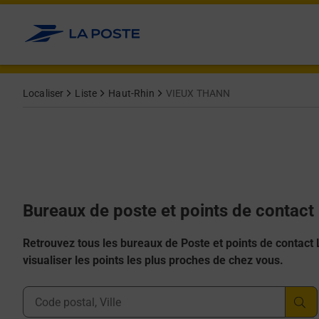
Allez au contenu
Afficher ou masquer la réponse
Afficher ou masquer la réponse
Afficher ou masquer la réponse
Afficher ou masquer la réponse
Afficher ou masquer la réponse
Localiser
Liste
Haut-Rhin
VIEUX THANN
Bureaux de poste et points de contac
Retrouvez tous les bureaux de Poste et points de contact La
visualiser les points les plus proches de chez vous.
Ville, Département, Code Postal