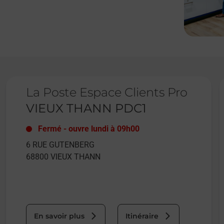
Le lien s'ouvre dans un nouvel onglet
L
La Poste Espace Clients Pro
VIEUX THANN PDC1
Fermé
-
ouvre lundi à
09h00
6 RUE GUTENBERG
68800
VIEUX THANN
En savoir plus
Itinéraire