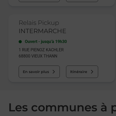
Le lien s'ouvre dans un nouvel onglet
Relais Pickup
INTERMARCHE
Ouvert
-
jusqu'à
19h30
1 RUE PIENOZ KACHLER
68800
VIEUX THANN
En savoir plus
Itinéraire
Les communes à p