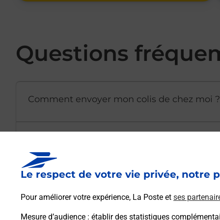
Questions fréque
Comment envoyer mon colis de chez moi ?
Est-il possible d’acheter un emballage dir
Le respect de votre vie privée, notre p
Comment demander une modification de li
Pour améliorer votre expérience, La Poste et
ses partenair
Mesure d’audience
: établir des statistiques complémentair