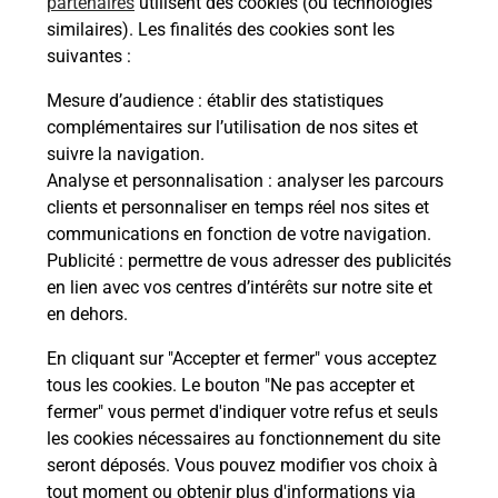
partenaires
utilisent des cookies (ou technologies
Comment demander une
similaires). Les finalités des cookies sont les
modification de livraison ?
suivantes :
Mesure d’audience
: établir des statistiques
complémentaires sur l’utilisation de nos sites et
Comment La Poste participe-t-elle
suivre la navigation.
à votre sécurité au quotidien ?
Analyse et personnalisation
: analyser les parcours
clients et personnaliser en temps réel nos sites et
communications en fonction de votre navigation.
Puis-je passer mon code de la route
Publicité
: permettre de vous adresser des publicités
avec La Poste et sous quelles
en lien avec vos centres d’intérêts sur notre site et
conditions ?
en dehors.
En cliquant sur "Accepter et fermer" vous acceptez
tous les cookies. Le bouton "Ne pas accepter et
fermer" vous permet d'indiquer votre refus et seuls
Localiser
Liste
Guadeloupe
les cookies nécessaires au fonctionnement du site
seront déposés. Vous pouvez modifier vos choix à
tout moment ou obtenir plus d'informations via