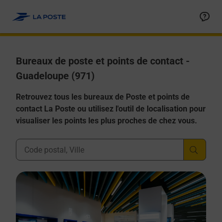
Allez au contenu
Afficher ou masquer la réponse
Afficher ou masquer la réponse
Afficher ou masquer la réponse
Afficher ou masquer la réponse
Afficher ou masquer la réponse
Bureaux de poste et points de contact -
Guadeloupe (971)
Retrouvez tous les bureaux de Poste et points de
contact La Poste ou utilisez l'outil de localisation pour
visualiser les points les plus proches de chez vous.
Ville, Département, Code Postal