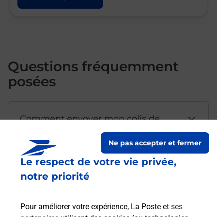
Questions fréquemment
posées
Comment envoyer mon colis de
chez moi ?
Ne pas accepter et fermer
Le respect de votre vie privée,
Est-il possible d’acheter un
notre priorité
emballage directement depuis un
bureau de Poste ?
Pour améliorer votre expérience, La Poste et
ses