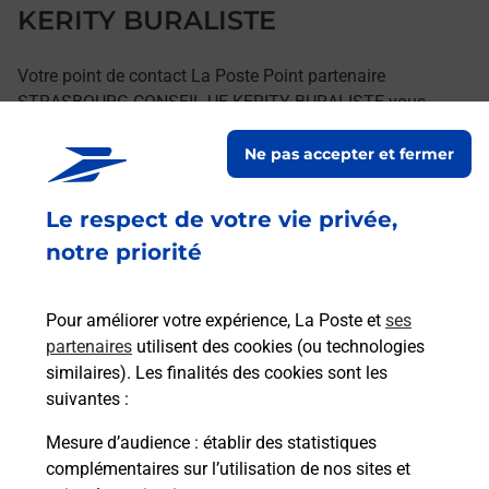
KERITY BURALISTE
Votre point de contact La Poste Point partenaire
STRASBOURG CONSEIL UE KERITY BURALISTE vous
accueille à STRASBOURG pour répondre à vos besoins
Ne pas accepter et fermer
d'affranchissement Courrier-Colis.
Le respect de votre vie privée,
Retrouvez toutes nos offres en ligne sur notre site
notre priorité
Pour améliorer votre expérience, La Poste et
ses
partenaires
utilisent des cookies (ou technologies
similaires). Les finalités des cookies sont les
suivantes :
Mesure d’audience
: établir des statistiques
complémentaires sur l’utilisation de nos sites et