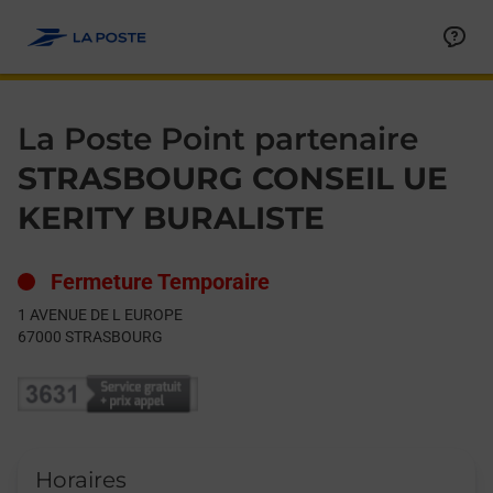
Le lien s'ouvre dans un nouvel onglet
Allez au contenu
Day of the Week
Get directions to La Poste Point partenaire at 1 AVENUE DE 
Hours
La Poste Point partenaire
STRASBOURG CONSEIL UE
KERITY BURALISTE
Fermeture Temporaire
1 AVENUE DE L EUROPE
67000
STRASBOURG
Horaires