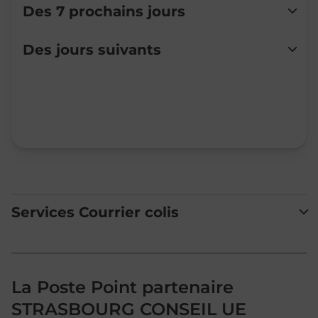
Des 7 prochains jours
Lundi
Fermé
Des jours suivants
Mardi
Fermé
Mercredi
Fermé
Jeudi
Fermé
Vendredi
Fermé
Samedi
Fermé
Dimanche
Fermé
Services Courrier colis
La Poste Point partenaire
STRASBOURG CONSEIL UE