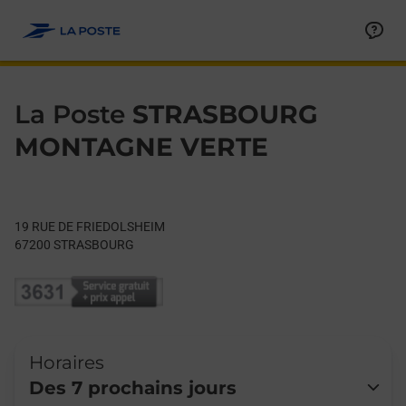
Le lien s'ouvre dans un nouvel onglet
Allez au contenu
Day of the Week
Get directions to La Poste at 19 RUE DE FRIEDOLSHEIM STRA
Hours
La Poste
STRASBOURG
MONTAGNE VERTE
19 RUE DE FRIEDOLSHEIM
67200
STRASBOURG
Horaires
Des 7 prochains jours