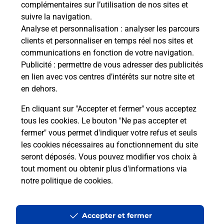
Envoyer un colis
complémentaires sur l’utilisation de nos sites et
suivre la navigation.
Vous souhaitez envoyer un colis depuis :
Analyse et personnalisation
: analyser les parcours
STRASBOURG MONTAGNE VERTE (67200) ?
clients et personnaliser en temps réel nos sites et
Découvrez toutes les solutions proposées par La
communications en fonction de votre navigation.
Poste.
Publicité
: permettre de vous adresser des publicités
en lien avec vos centres d’intérêts sur notre site et
En savoir plus
en dehors.
En cliquant sur "Accepter et fermer" vous acceptez
tous les cookies. Le bouton "Ne pas accepter et
Localiser
Liste
Bas-Rhin
STRASBOURG
fermer" vous permet d'indiquer votre refus et seuls
STRASBOURG MONTAGNE VERTE
les cookies nécessaires au fonctionnement du site
seront déposés. Vous pouvez modifier vos choix à
tout moment ou obtenir plus d'informations via
notre politique de cookies
.
Plan du site
Accessibilité : partiellement conforme
Accepter et fermer