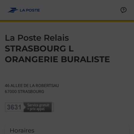
Le lien s'ouvre dans un nouvel onglet
Allez au contenu
Day of the Week
Get directions to La Poste Relais at 46 ALLEE DE LA ROBER
Hours
La Poste Relais
STRASBOURG L
ORANGERIE BURALISTE
46 ALLEE DE LA ROBERTSAU
67000
STRASBOURG
Horaires