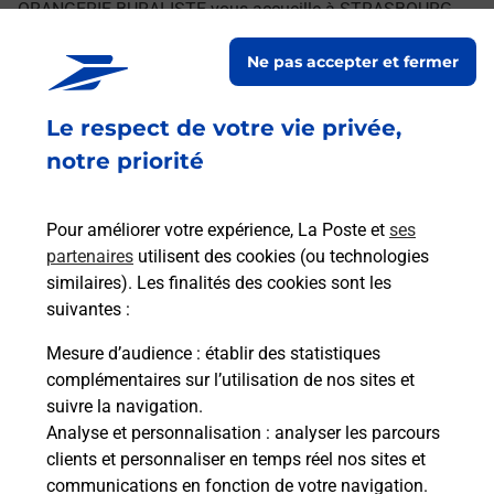
ORANGERIE BURALISTE vous accueille à STRASBOURG
pour répondre à vos besoins d'affranchissement Courrier-
Ne pas accepter et fermer
Colis.
Le respect de votre vie privée,
Retrouvez toutes nos offres en ligne sur notre site
notre priorité
Pour améliorer votre expérience, La Poste et
ses
partenaires
utilisent des cookies (ou technologies
similaires). Les finalités des cookies sont les
suivantes :
Mesure d’audience
: établir des statistiques
complémentaires sur l’utilisation de nos sites et
suivre la navigation.
Analyse et personnalisation
: analyser les parcours
clients et personnaliser en temps réel nos sites et
communications en fonction de votre navigation.