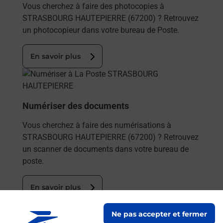
Vous cherchez à faire des photocopies à
STRASBOURG HAUTEPIERRE (67200) ? Retrouvez
un photocopieur dans votre bureau de Poste.
En savoir plus
En savoir plus
Numériser des documents
Vous cherchez à faire des numérisations à
STRASBOURG HAUTEPIERRE (67200) ? Retrouvez
un scanner de documents dans votre bureau de
poste.
En savoir plus
En savoir plus
Ne pas accepter et fermer