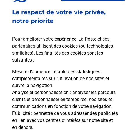
Souscrire à la téléassistance
Le respect de votre vie privée,
Besoin d’un système de téléassistance à l’intérieur
notre priorité
et/ou à l’extérieur de votre domicile ? Découvrez
les offres téléalarme dans votre bureau de Poste à
Pour améliorer votre expérience, La Poste et
ses
STRASBOURG HAUTEPIERRE.
partenaires
utilisent des cookies (ou technologies
similaires). Les finalités des cookies sont les
En savoir plus
suivantes :
En savoir plus
Mesure d’audience
: établir des statistiques
complémentaires sur l’utilisation de nos sites et
Imprimer des documents
suivre la navigation.
Analyse et personnalisation
: analyser les parcours
Vous cherchez à faire des impressions à
clients et personnaliser en temps réel nos sites et
STRASBOURG HAUTEPIERRE (67200) ? Retrouvez
communications en fonction de votre navigation.
une imprimante dans votre bureau de Poste.
Publicité
: permettre de vous adresser des publicités
en lien avec vos centres d’intérêts sur notre site et
En savoir plus
en dehors.