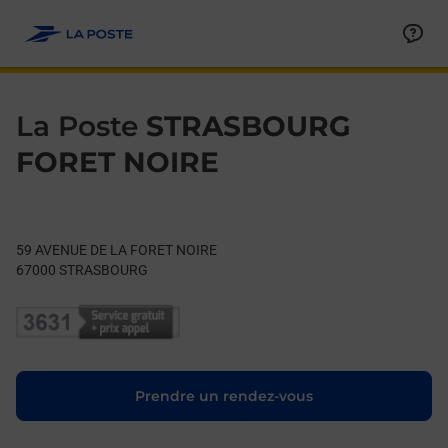
Le lien s'ouvre dans un nouvel onglet
Allez au contenu
Day of the Week
Get directions to La Poste at 59 AVENUE DE LA FORET NOIRE
Hours
La Poste
STRASBOURG
FORET NOIRE
59 AVENUE DE LA FORET NOIRE
67000
STRASBOURG
Le lien s'ouvre dans un nouvel onglet
Prendre un rendez-vous