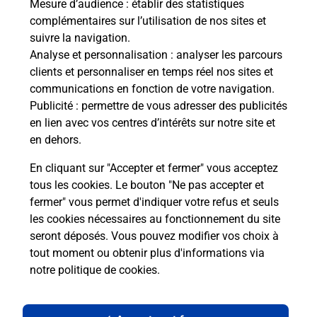
Mesure d’audience
: établir des statistiques
Souscrire à la téléassistance
complémentaires sur l’utilisation de nos sites et
suivre la navigation.
Besoin d’un système de téléassistance à l’intérieur
Analyse et personnalisation
: analyser les parcours
et/ou à l’extérieur de votre domicile ? Découvrez
clients et personnaliser en temps réel nos sites et
les offres téléalarme dans votre bureau de Poste à
communications en fonction de votre navigation.
STRASBOURG FORET NOIRE.
Publicité
: permettre de vous adresser des publicités
en lien avec vos centres d’intérêts sur notre site et
En savoir plus
en dehors.
En cliquant sur "Accepter et fermer" vous acceptez
tous les cookies. Le bouton "Ne pas accepter et
Localiser
Liste
Bas-Rhin
STRASBOURG
fermer" vous permet d'indiquer votre refus et seuls
STRASBOURG FORET NOIRE
les cookies nécessaires au fonctionnement du site
seront déposés. Vous pouvez modifier vos choix à
tout moment ou obtenir plus d'informations via
notre politique de cookies
.
Plan du site