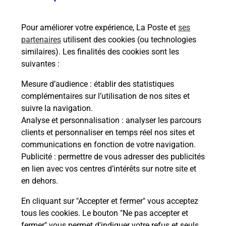
67000
STRASBOURG
Pour améliorer votre expérience, La Poste et
ses
En savoir plus
partenaires
utilisent des cookies (ou technologies
similaires). Les finalités des cookies sont les
Malin !
suivantes :
Mesure d’audience
: établir des statistiques
La Poste
complémentaires sur l’utilisation de nos sites et
en ligne
suivre la navigation.
Analyse et personnalisation
: analyser les parcours
Ouvert 24h/24
clients et personnaliser en temps réel nos sites et
communications en fonction de votre navigation.
En savoir plus
Publicité
: permettre de vous adresser des publicités
en lien avec vos centres d’intérêts sur notre site et
en dehors.
Recherchez un autre point de contact
En cliquant sur "Accepter et fermer" vous acceptez
tous les cookies. Le bouton "Ne pas accepter et
fermer" vous permet d'indiquer votre refus et seuls