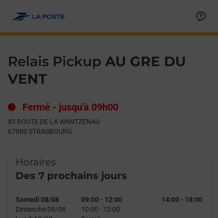
Le lien s'ouvre dans un nouvel onglet
Allez au contenu
Day of the Week
Get directions to Relais Pickup at 83 ROUTE DE LA WANTZE
Hours
Relais Pickup
AU GRE DU
VENT
Fermé
-
jusqu'à
09h00
83 ROUTE DE LA WANTZENAU
67000
STRASBOURG
Horaires
Des 7 prochains jours
Samedi 08/08
09:00
-
12:00
14:00
-
18:00
Dimanche 09/08
10:00
-
12:00