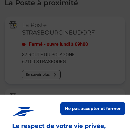
La Poste à proximité
La Poste
STRASBOURG NEUDORF
Fermé
-
ouvre lundi à
09h00
87 ROUTE DU POLYGONE
67100
STRASBOURG
En savoir plus
Relais Pickup
EPICERIE MILA
Ne pas accepter et fermer
Ouvert
-
jusqu'à
21h00
Le respect de votre vie privée,
18 RUE SAINT ALOISE