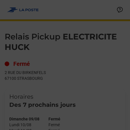
Le lien s'ouvre dans un nouvel onglet
Allez au contenu
Day of the Week
Get directions to Relais Pickup at 2 RUE DU BIRKENFELS STR
Hours
Relais Pickup
ELECTRICITE
HUCK
Fermé
2 RUE DU BIRKENFELS
67100
STRASBOURG
Horaires
Des 7 prochains jours
Dimanche 09/08
Fermé
Lundi 10/08
Fermé