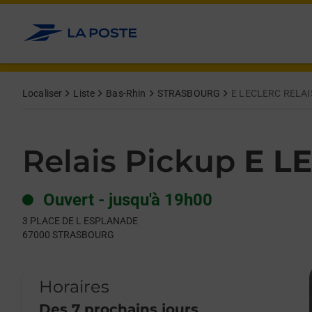
Le lien s'ouvre dans un nouvel onglet
Allez au contenu
Day of the Week
Get directions to Relais Pickup at 3 PLACE DE L ESPLANADE
Hours
Localiser
Liste
Bas-Rhin
STRASBOURG
E LECLERC RELA
Relais Pickup
E L
Ouvert
-
jusqu'à
19h00
3 PLACE DE L ESPLANADE
67000
STRASBOURG
Horaires
Des 7 prochains jours