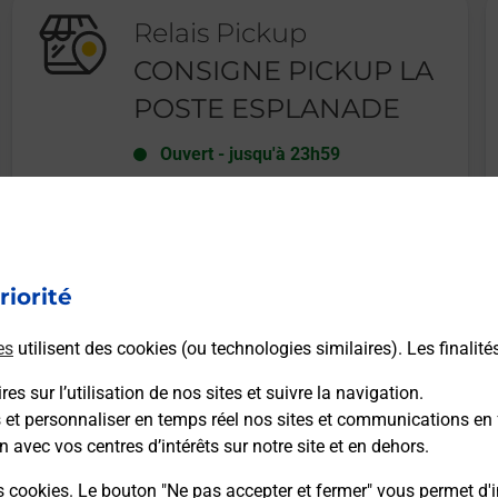
Relais Pickup
CONSIGNE PICKUP LA
POSTE ESPLANADE
Ouvert
-
jusqu'à
23h59
27 AVENUE DU GENERAL DE GAULLE
A L EXTERIEUR DEVANT LA POSTE
67000
STRASBOURG
riorité
En savoir plus
es
utilisent des cookies (ou technologies similaires). Les finalité
es sur l’utilisation de nos sites et suivre la navigation.
s et personnaliser en temps réel nos sites et communications en 
n avec vos centres d’intérêts sur notre site et en dehors.
Recherchez un autre point de contact
s cookies. Le bouton "Ne pas accepter et fermer" vous permet d'i