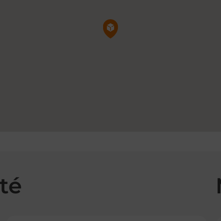
Pin de la carte
té