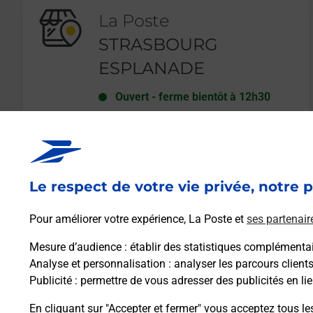
La Poste
STRASBOURG
ESPLANADE
Ouvert
-
ferme bientôt à
12h30
27 AVENUE DU GENERAL DE GAULLE
67000
STRASBOURG
Le respect de votre vie privée, notre p
En savoir plus
Pour améliorer votre expérience, La Poste et
ses partenair
Mesure d’audience
: établir des statistiques complémentair
Analyse et personnalisation
: analyser les parcours client
Publicité
: permettre de vous adresser des publicités en lie
En cliquant sur "Accepter et fermer" vous acceptez tous le