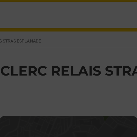
 STRASBOURG,
IS STRAS ESPLANADE
ECLERC RELAIS ST