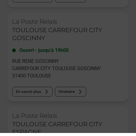
Le lien s'ouvre dans un nouvel onglet
La Poste Relais
TOULOUSE CARREFOUR CITY
GOSCINNY
Ouvert
-
jusqu'à
19h00
RUE RENE GOSCINNY
CARREFOUR CITY TOULOUSE GOSCINNY
31400
TOULOUSE
En savoir plus
Itinéraire
Le lien s'ouvre dans un nouvel onglet
La Poste Relais
TOULOUSE CARREFOUR CITY
ESPAGNE