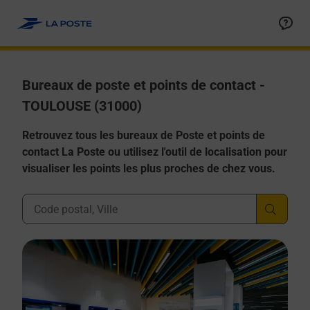
Allez au contenu
Afficher ou masquer la réponse
Afficher ou masquer la réponse
Afficher ou masquer la réponse
Afficher ou masquer la réponse
Afficher ou masquer la réponse
Bureaux de poste et points de contact -
TOULOUSE (31000)
Retrouvez tous les bureaux de Poste et points de
contact La Poste ou utilisez l'outil de localisation pour
visualiser les points les plus proches de chez vous.
Ville, Département, Code Postal