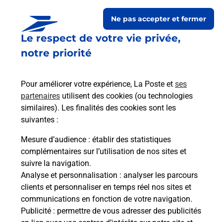
Ouvert
-
jusqu'à
21h30
Ne pas accepter et fermer
39 ROUTE D ESPAGNE
Le respect de votre vie privée,
CARREFOUR CITY
notre priorité
31100
TOULOUSE
En savoir plus
Itinéraire
Pour améliorer votre expérience, La Poste et
ses
partenaires
utilisent des cookies (ou technologies
similaires). Les finalités des cookies sont les
Le lien s'ouvre dans un nouvel onglet
La Poste Relais
suivantes :
TOULOUSE CARREFOUR CITY
Mesure d’audience
: établir des statistiques
FRONTON
complémentaires sur l’utilisation de nos sites et
suivre la navigation.
Ouvert
-
jusqu'à
22h00
Analyse et personnalisation
: analyser les parcours
304 AVENUE DE FRONTON
clients et personnaliser en temps réel nos sites et
CARREFOUR CITY
communications en fonction de votre navigation.
31200
TOULOUSE
Publicité
: permettre de vous adresser des publicités