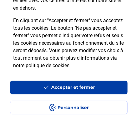
en lien avec vos centres d’intérêts sur notre site et
en dehors.
En savoir plus
Itinéraire
En cliquant sur "Accepter et fermer" vous acceptez
Le lien s'ouvre dans un nouvel onglet
tous les cookies. Le bouton "Ne pas accepter et
La Poste Relais
fermer" vous permet d'indiquer votre refus et seuls
TOULOUSE CARREFOUR EXPRESS
les cookies nécessaires au fonctionnement du site
CRAMPEL
seront déposés. Vous pouvez modifier vos choix à
tout moment ou obtenir plus d'informations via
Ouvert
-
jusqu'à
20h00
notre politique de cookies
.
1 BIS AVENUE CRAMPEL
CARREFOUR EXPRESS
Accepter et fermer
31400
TOULOUSE
En savoir plus
Itinéraire
Personnaliser
Le lien s'ouvre dans un nouvel onglet
La Poste Relais
TOULOUSE CONCIERGERIE MIN