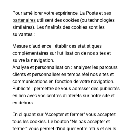
31500
TOULOUSE
Pour améliorer votre expérience, La Poste et
ses
En savoir plus
partenaires
utilisent des cookies (ou technologies
similaires). Les finalités des cookies sont les
Malin !
suivantes :
Mesure d’audience
: établir des statistiques
La Poste
complémentaires sur l’utilisation de nos sites et
en ligne
suivre la navigation.
Analyse et personnalisation
: analyser les parcours
Ouvert 24h/24
clients et personnaliser en temps réel nos sites et
communications en fonction de votre navigation.
En savoir plus
Publicité
: permettre de vous adresser des publicités
en lien avec vos centres d’intérêts sur notre site et
en dehors.
Recherchez un autre point de contact
En cliquant sur "Accepter et fermer" vous acceptez
tous les cookies. Le bouton "Ne pas accepter et
fermer" vous permet d'indiquer votre refus et seuls