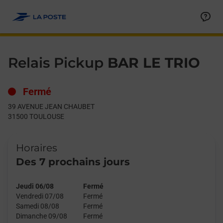
Le lien s'ouvre dans un nouvel onglet
Allez au contenu
Day of the Week
Get directions to Relais Pickup at 39 AVENUE JEAN CHAUBET
Hours
Relais Pickup
BAR LE TRIO
Fermé
39 AVENUE JEAN CHAUBET
31500
TOULOUSE
Horaires
Des 7 prochains jours
Jeudi 06/08
Fermé
Vendredi 07/08
Fermé
Samedi 08/08
Fermé
Dimanche 09/08
Fermé