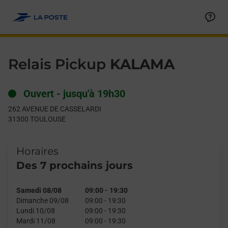
Le lien s'ouvre dans un nouvel onglet
Allez au contenu
Day of the Week
Get directions to Relais Pickup at 262 AVENUE DE CASSELARD
Hours
Relais Pickup
KALAMA
Ouvert
-
jusqu'à
19h30
262 AVENUE DE CASSELARDI
31300
TOULOUSE
Horaires
Des 7 prochains jours
Samedi 08/08
09:00
-
19:30
Dimanche 09/08
09:00
-
19:30
Lundi 10/08
09:00
-
19:30
Mardi 11/08
09:00
-
19:30