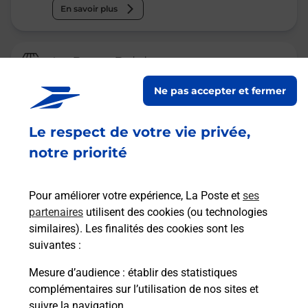
En savoir plus
La Poste Relais
BLAGNAC CARREFOUR CONTACT
Ne pas accepter et fermer
RTE GRENADE
Ouvert
-
jusqu'à
20h00
Le respect de votre vie privée,
2 ROUTE DE GRENADE
notre priorité
31700
BLAGNAC
Pour améliorer votre expérience, La Poste et
ses
En savoir plus
partenaires
utilisent des cookies (ou technologies
similaires). Les finalités des cookies sont les
Malin !
suivantes :
Mesure d’audience
: établir des statistiques
La Poste
complémentaires sur l’utilisation de nos sites et
en ligne
suivre la navigation.