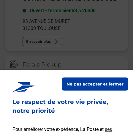
Ouvert
-
ferme bientôt à
20h00
93 AVENUE DE MURET
31300
TOULOUSE
En savoir plus
Relais Pickup
CONSIGNE CRF CITY TOULOUSE
MURET
Ne pas accepter et fermer
Ouvert
-
jusqu'à
22h00
Le respect de votre vie privée,
44 AVENUE DE MURET
31300
TOULOUSE
notre priorité
En savoir plus
Pour améliorer votre expérience, La Poste et
ses