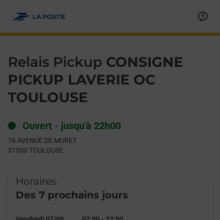
Le lien s'ouvre dans un nouvel onglet
Allez au contenu
Day of the Week
Get directions to Relais Pickup at 76 AVENUE DE MURET TOUL
Hours
Relais Pickup
CONSIGNE
PICKUP LAVERIE OC
TOULOUSE
Ouvert
-
jusqu'à
22h00
76 AVENUE DE MURET
31300
TOULOUSE
Horaires
Des 7 prochains jours
Vendredi 07/08
07:00
-
22:00