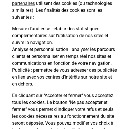
partenaires
utilisent des cookies (ou technologies
Malin !
similaires). Les finalités des cookies sont les
suivantes :
La Poste
Mesure d’audience
: établir des statistiques
en ligne
complémentaires sur l’utilisation de nos sites et
suivre la navigation.
Ouvert 24h/24
Analyse et personnalisation
: analyser les parcours
clients et personnaliser en temps réel nos sites et
En savoir plus
communications en fonction de votre navigation.
Publicité
: permettre de vous adresser des publicités
en lien avec vos centres d’intérêts sur notre site et
Recherchez un autre point de contact
en dehors.
En cliquant sur "Accepter et fermer" vous acceptez
tous les cookies. Le bouton "Ne pas accepter et
Localiser
Liste
Haute-Garonne
TOULOUSE
fermer" vous permet d'indiquer votre refus et seuls
CONSIGNE PICKUP LAVERIE OC TOULOUSE
les cookies nécessaires au fonctionnement du site
seront déposés. Vous pouvez modifier vos choix à