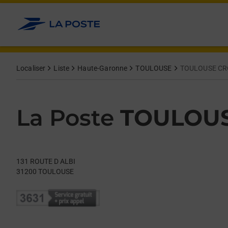
Le lien s'ouvre dans un nouvel onglet
Allez au contenu
Day of the Week
Get directions to La Poste at 131 ROUTE D ALBI TOULOUSE,
Hours
Localiser
Liste
Haute-Garonne
TOULOUSE
TOULOUSE CR
La Poste
TOULOUS
131 ROUTE D ALBI
31200
TOULOUSE