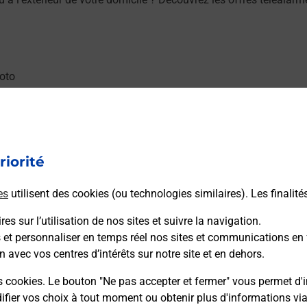
u moto au Bureau La Poste - TOULOUSE Croix Daurade (31200) ? D
riorité
es
utilisent des cookies (ou technologies similaires). Les finalité
es sur l’utilisation de nos sites et suivre la navigation.
 (31200) ? Découvrez l'offre proposée par La Poste.
s et personnaliser en temps réel nos sites et communications en 
n avec vos centres d’intérêts sur notre site et en dehors.
s cookies. Le bouton "Ne pas accepter et fermer" vous permet d'i
fier vos choix à tout moment ou obtenir plus d'informations vi