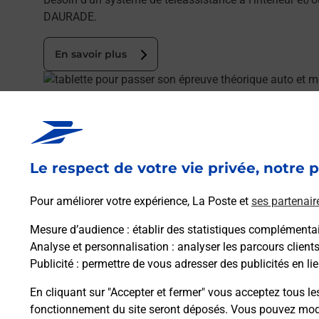
DAURADE.
En savoir plus
En savoir plus
Code de la route auto ou moto
Vous cherchez à passer votre code de la route auto o
Le respect de votre vie privée, notre p
En savoir plus
Je réserve
En savoir plus
Pour améliorer votre expérience, La Poste et
ses partenair
Permis Bateau
Mesure d’audience
: établir des statistiques complémentair
Vous cherchez à passer votre permis bateau à Toulouse
Analyse et personnalisation
: analyser les parcours client
Publicité
: permettre de vous adresser des publicités en lie
En savoir plus
Je réserve ma session
En cliquant sur "Accepter et fermer" vous acceptez tous le
fonctionnement du site seront déposés. Vous pouvez modi