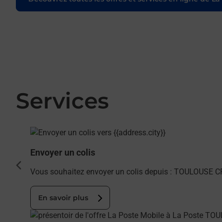
Services
En savoir plus
Envoyer un colis
cédent
Vous souhaitez envoyer un colis depuis : TOULOUSE C
En savoir plus
En savoir plus