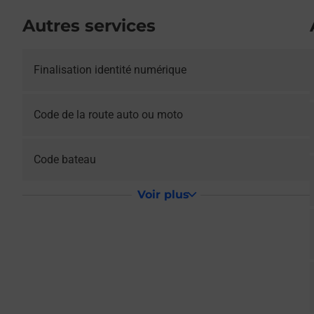
Autres services
Le lien s'ouvre dans un nouvel onglet
Finalisation identité numérique
Le lien s'ouvre dans un nouvel onglet
Code de la route auto ou moto
Le lien s'ouvre dans un nouvel onglet
Code bateau
Voir plus