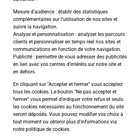
La Poste
Mesure d’audience
: établir des statistiques
en ligne
complémentaires sur l’utilisation de nos sites et
suivre la navigation.
Ouvert 24h/24
Analyse et personnalisation
: analyser les parcours
clients et personnaliser en temps réel nos sites et
En savoir plus
communications en fonction de votre navigation.
Publicité
: permettre de vous adresser des publicités
en lien avec vos centres d’intérêts sur notre site et
Recherchez un autre point de contact
en dehors.
En cliquant sur "Accepter et fermer" vous acceptez
tous les cookies. Le bouton "Ne pas accepter et
Localiser
Liste
Haute-Garonne
TOULOUSE
fermer" vous permet d'indiquer votre refus et seuls
CARREFOUR EXPRESS CHU PURPAN
les cookies nécessaires au fonctionnement du site
seront déposés. Vous pouvez modifier vos choix à
tout moment ou obtenir plus d'informations via
notre politique de cookies
.
Plan du site