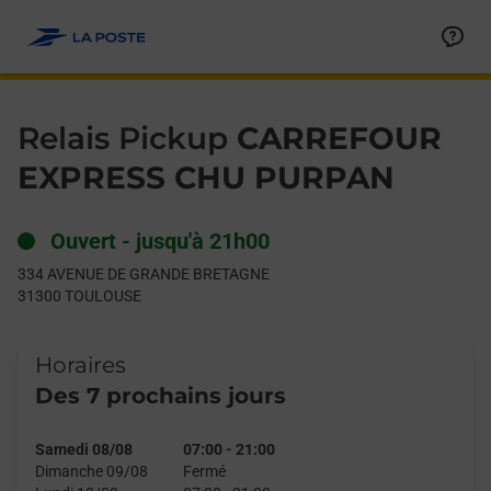
Le lien s'ouvre dans un nouvel onglet
Allez au contenu
Day of the Week
Get directions to Relais Pickup at 334 AVENUE DE GRANDE 
Hours
Relais Pickup
CARREFOUR
EXPRESS CHU PURPAN
Ouvert
-
jusqu'à
21h00
334 AVENUE DE GRANDE BRETAGNE
31300
TOULOUSE
Horaires
Des 7 prochains jours
Samedi 08/08
07:00
-
21:00
Dimanche 09/08
Fermé