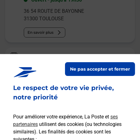
36 54 ROUTE DE BAYONNE
31300
TOULOUSE
En savoir plus
Relais Pickup
CHEZ MAMA COLOMBA
Ne pas accepter et fermer
Ouvert
-
jusqu'à
19h00
Le respect de votre vie privée,
79 CHEMIN DE L FLAMBERE
31300
TOULOUSE
notre priorité
En savoir plus
Pour améliorer votre expérience, La Poste et
ses
partenaires
utilisent des cookies (ou technologies
Malin !
similaires). Les finalités des cookies sont les
suivantes :