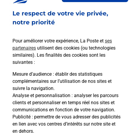
Fermé
-
ouvre jeudi à
10h00
Le respect de votre vie privée,
129 GRANDE RUE SAINT MICHEL
31400
TOULOUSE
notre priorité
En savoir plus
Pour améliorer votre expérience, La Poste et
ses
partenaires
utilisent des cookies (ou technologies
Malin !
similaires). Les finalités des cookies sont les
suivantes :
La Poste
Mesure d’audience
: établir des statistiques
en ligne
complémentaires sur l’utilisation de nos sites et
suivre la navigation.
Ouvert 24h/24
Analyse et personnalisation
: analyser les parcours
clients et personnaliser en temps réel nos sites et
En savoir plus
communications en fonction de votre navigation.
Publicité
: permettre de vous adresser des publicités
en lien avec vos centres d’intérêts sur notre site et
Recherchez un autre point de contact
en dehors.