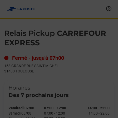
Le lien s'ouvre dans un nouvel onglet
Allez au contenu
Day of the Week
Get directions to Relais Pickup at 158 GRANDE RUE SAINT M
Hours
Relais Pickup
CARREFOUR
EXPRESS
Fermé
-
jusqu'à
07h00
158 GRANDE RUE SAINT MICHEL
31400
TOULOUSE
Horaires
Des 7 prochains jours
Vendredi 07/08
07:00
-
12:00
14:00
-
22:00
Samedi 08/08
07:00
-
12:00
14:00
-
22:00