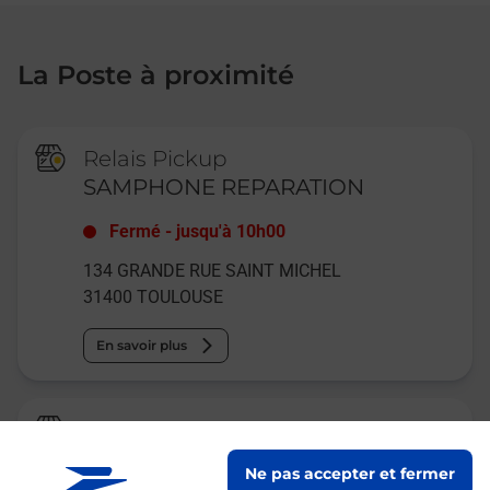
La Poste à proximité
Relais Pickup
SAMPHONE REPARATION
Fermé
-
jusqu'à
10h00
134 GRANDE RUE SAINT MICHEL
31400
TOULOUSE
En savoir plus
Relais Pickup
BOUCHERIE EL NOUR
Ne pas accepter et fermer