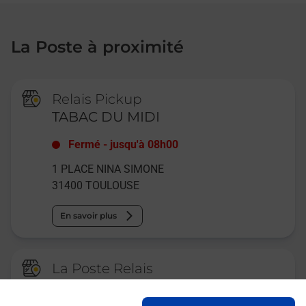
La Poste à proximité
Relais Pickup
TABAC DU MIDI
Fermé
-
jusqu'à
08h00
1 PLACE NINA SIMONE
31400
TOULOUSE
En savoir plus
La Poste Relais
TOULOUSE MALEPERE TABAC