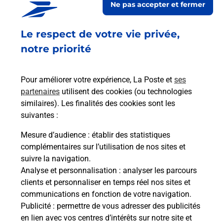
Ne pas accepter et fermer
Fermé
-
jusqu'à
08h00
1 PLACE NINA SIMONE
Le respect de votre vie privée,
LOT4
31400
TOULOUSE
notre priorité
En savoir plus
Pour améliorer votre expérience, La Poste et
ses
partenaires
utilisent des cookies (ou technologies
Malin !
similaires). Les finalités des cookies sont les
suivantes :
La Poste
Mesure d’audience
: établir des statistiques
en ligne
complémentaires sur l’utilisation de nos sites et
suivre la navigation.
Ouvert 24h/24
Analyse et personnalisation
: analyser les parcours
clients et personnaliser en temps réel nos sites et
En savoir plus
communications en fonction de votre navigation.
Publicité
: permettre de vous adresser des publicités
en lien avec vos centres d’intérêts sur notre site et