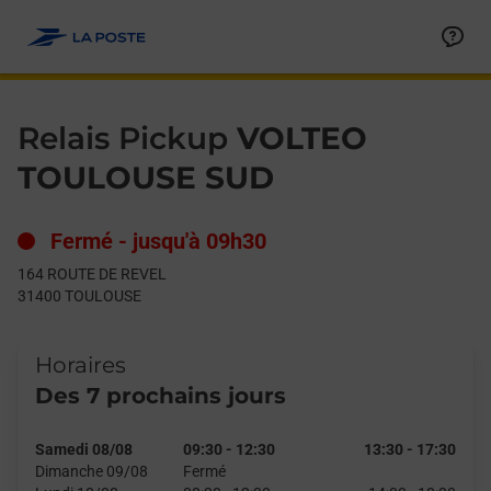
Le lien s'ouvre dans un nouvel onglet
Allez au contenu
Day of the Week
Get directions to Relais Pickup at 164 ROUTE DE REVEL TOULO
Hours
Relais Pickup
VOLTEO
TOULOUSE SUD
Fermé
-
jusqu'à
09h30
164 ROUTE DE REVEL
31400
TOULOUSE
Horaires
Des 7 prochains jours
Samedi 08/08
09:30
-
12:30
13:30
-
17:30
Dimanche 09/08
Fermé