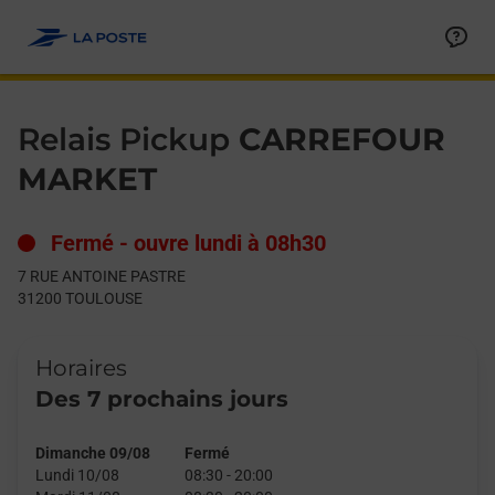
Le lien s'ouvre dans un nouvel onglet
Allez au contenu
Day of the Week
Get directions to Relais Pickup at 7 RUE ANTOINE PASTRE TO
Hours
Relais Pickup
CARREFOUR
MARKET
Fermé
-
ouvre lundi à
08h30
7 RUE ANTOINE PASTRE
31200
TOULOUSE
Horaires
Des 7 prochains jours
Dimanche 09/08
Fermé
Lundi 10/08
08:30
-
20:00