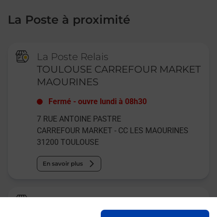
La Poste à proximité
La Poste Relais
TOULOUSE CARREFOUR MARKET
MAOURINES
Fermé
-
ouvre lundi à
08h30
7 RUE ANTOINE PASTRE
CARREFOUR MARKET - CC LES MAOURINES
31200
TOULOUSE
En savoir plus
Relais Pickup
SAHARA GLOW