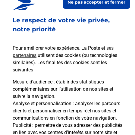
Ne pas accepter et fermer
Fermé
-
jusqu'à
10h00
Le respect de votre vie privée,
84 RUE EDMOND ROSTAND
31200
TOULOUSE
notre priorité
En savoir plus
Pour améliorer votre expérience, La Poste et
ses
partenaires
utilisent des cookies (ou technologies
Malin !
similaires). Les finalités des cookies sont les
suivantes :
La Poste
Mesure d’audience
: établir des statistiques
en ligne
complémentaires sur l’utilisation de nos sites et
suivre la navigation.
Ouvert 24h/24
Analyse et personnalisation
: analyser les parcours
clients et personnaliser en temps réel nos sites et
En savoir plus
communications en fonction de votre navigation.
Publicité
: permettre de vous adresser des publicités
en lien avec vos centres d’intérêts sur notre site et