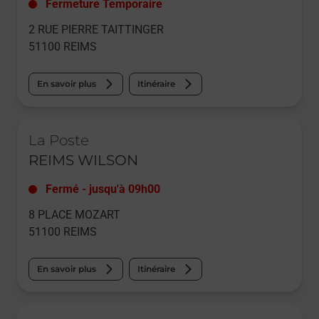
Fermeture Temporaire
2 RUE PIERRE TAITTINGER
51100
REIMS
En savoir plus
Itinéraire
Le lien s'ouvre dans un nouvel onglet
La Poste
REIMS WILSON
Fermé
-
jusqu'à
09h00
8 PLACE MOZART
51100
REIMS
En savoir plus
Itinéraire
Le lien s'ouvre dans un nouvel onglet