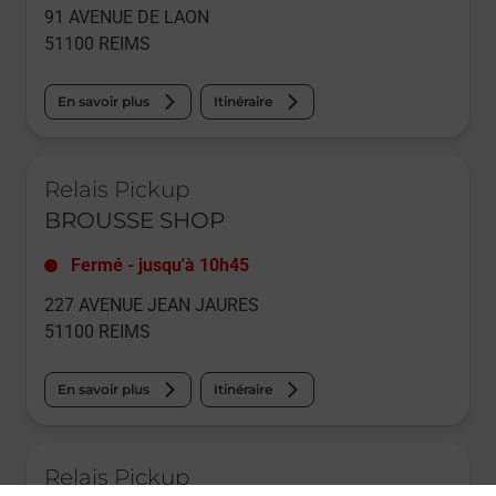
91 AVENUE DE LAON
51100
REIMS
En savoir plus
Itinéraire
Le lien s'ouvre dans un nouvel onglet
Relais Pickup
BROUSSE SHOP
Fermé
-
jusqu'à
10h45
227 AVENUE JEAN JAURES
51100
REIMS
En savoir plus
Itinéraire
Le lien s'ouvre dans un nouvel onglet
Relais Pickup