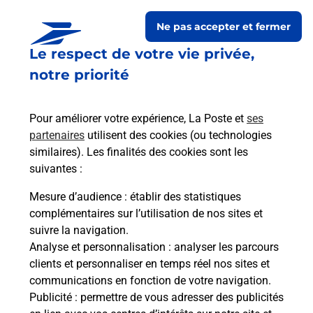
L EPICERIE DU COIN
Ne pas accepter et fermer
Fermé
-
jusqu'à
09h30
Le respect de votre vie privée,
82 RUE DU CHALET
notre priorité
51100
REIMS
En savoir plus
Itinéraire
Pour améliorer votre expérience, La Poste et
ses
partenaires
utilisent des cookies (ou technologies
similaires). Les finalités des cookies sont les
Le lien s'ouvre dans un nouvel onglet
Relais Pickup
suivantes :
DAI BOKEN
Mesure d’audience
: établir des statistiques
complémentaires sur l’utilisation de nos sites et
Fermé
-
jusqu'à
10h45
suivre la navigation.
71 RUE CHANZY
Analyse et personnalisation
: analyser les parcours
51100
REIMS
clients et personnaliser en temps réel nos sites et
communications en fonction de votre navigation.
Publicité
En savoir plus
: permettre de vous adresser des publicités
Itinéraire