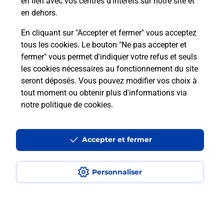
en lien avec vos centres d’intérêts sur notre site et
en dehors.
Le lien s'ouvre dans un nouvel onglet
Relais Pickup
En cliquant sur "Accepter et fermer" vous acceptez
PROXI
tous les cookies. Le bouton "Ne pas accepter et
fermer" vous permet d'indiquer votre refus et seuls
Fermé
-
jusqu'à
09h00
les cookies nécessaires au fonctionnement du site
94 RUE DE CERNAY
seront déposés. Vous pouvez modifier vos choix à
51100
REIMS
tout moment ou obtenir plus d'informations via
notre politique de cookies
.
En savoir plus
Itinéraire
Accepter et fermer
Le lien s'ouvre dans un nouvel onglet
Relais Pickup
PAUSE CALINE
Personnaliser
Fermé
-
jusqu'à
10h00
49 BOULEVARD CARTERET
51100
REIMS