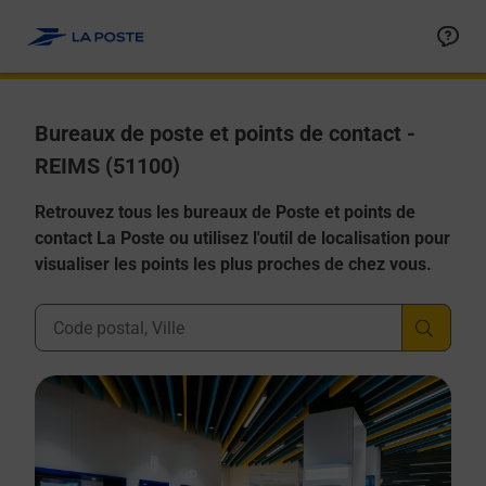
Allez au contenu
Afficher ou masquer la réponse
Afficher ou masquer la réponse
Afficher ou masquer la réponse
Afficher ou masquer la réponse
Afficher ou masquer la réponse
Bureaux de poste et points de contact -
REIMS (51100)
Retrouvez tous les bureaux de Poste et points de
contact La Poste ou utilisez l'outil de localisation pour
visualiser les points les plus proches de chez vous.
Ville, Département, Code Postal