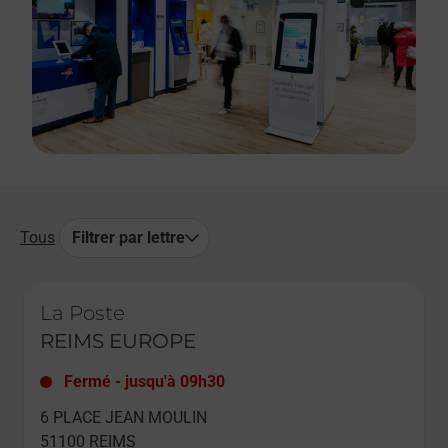
Tous
Filtrer par lettre
Le lien s'ouvre dans un nouvel onglet
La Poste
REIMS EUROPE
Fermé
-
jusqu'à
09h30
6 PLACE JEAN MOULIN
51100
REIMS