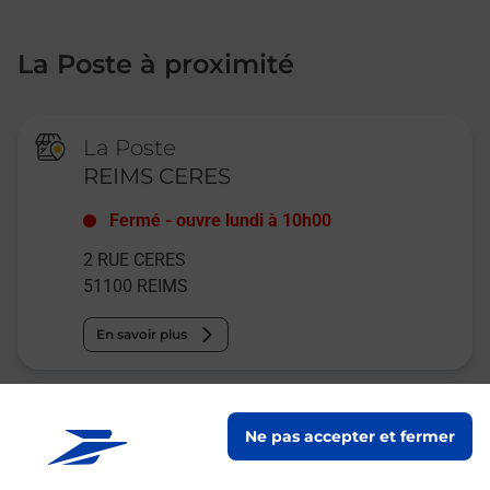
La Poste à proximité
La Poste
REIMS CERES
Fermé
-
ouvre lundi à
10h00
2 RUE CERES
51100
REIMS
En savoir plus
La Poste
Ne pas accepter et fermer
REIMS COEUR DE VILLE