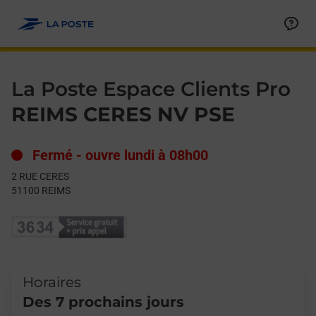
Le lien s'ouvre dans un nouvel onglet
Allez au contenu
Day of the Week
Get directions to La Poste Espace Clients Pro at 2 RUE CERES 
Hours
La Poste Espace Clients Pro
REIMS CERES NV PSE
Fermé
-
ouvre lundi à
08h00
2 RUE CERES
51100
REIMS
Horaires
Des 7 prochains jours