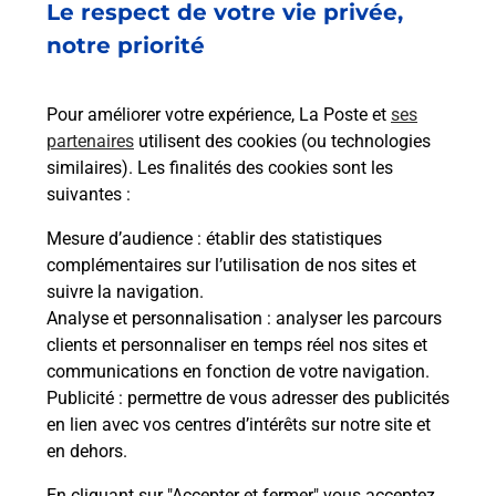
Fermé
-
ouvre lundi à
10h00
Le respect de votre vie privée,
103 RUE DE VESLE
notre priorité
51100
REIMS
Pour améliorer votre expérience, La Poste et
ses
En savoir plus
partenaires
utilisent des cookies (ou technologies
similaires). Les finalités des cookies sont les
Malin !
suivantes :
Mesure d’audience
: établir des statistiques
La Poste
complémentaires sur l’utilisation de nos sites et
en ligne
suivre la navigation.
Analyse et personnalisation
: analyser les parcours
Ouvert 24h/24
clients et personnaliser en temps réel nos sites et
communications en fonction de votre navigation.
En savoir plus
Publicité
: permettre de vous adresser des publicités
en lien avec vos centres d’intérêts sur notre site et
en dehors.
Recherchez un autre point de contact
En cliquant sur "Accepter et fermer" vous acceptez