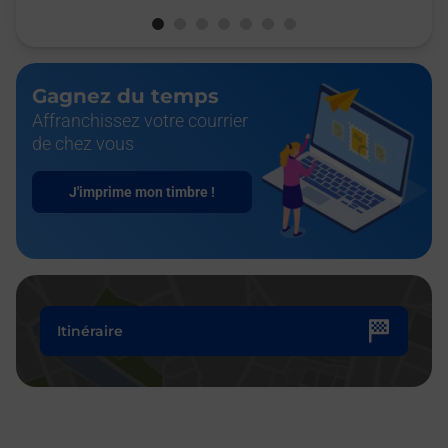
Gagnez du temps
Affranchissez votre courrier
de chez vous
J'imprime mon timbre !
Itinéraire