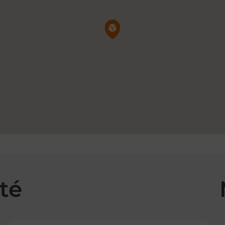
Pin de la carte
té