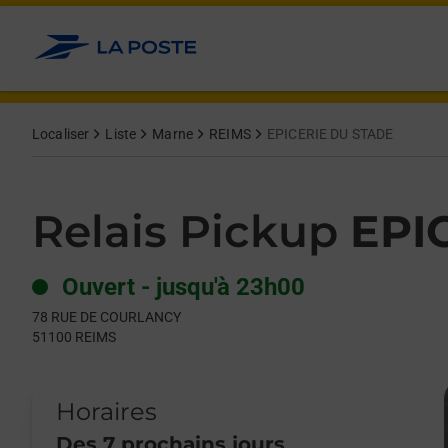
Le lien s'ouvre dans un nouvel onglet
Allez au contenu
Day of the Week
Get directions to Relais Pickup at 78 RUE DE COURLANCY REIM
Hours
Localiser
Liste
Marne
REIMS
EPICERIE DU STADE
Relais Pickup
EPI
Ouvert
-
jusqu'à
23h00
78 RUE DE COURLANCY
51100
REIMS
Horaires
Des 7 prochains jours