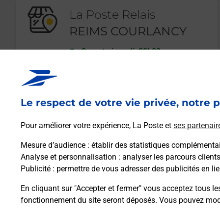
La Poste Relais
REIMS COURLANCY
Ouvert
-
jusqu'à
20h00
78 BIS RUE DE COURLANCY
51100
REIMS
Le respect de votre vie privée, notre p
En savoir plus
Pour améliorer votre expérience, La Poste et
ses partenair
Mesure d’audience
: établir des statistiques complémentair
Analyse et personnalisation
: analyser les parcours client
Publicité
: permettre de vous adresser des publicités en lie
En cliquant sur "Accepter et fermer" vous acceptez tous le
fonctionnement du site seront déposés. Vous pouvez modi