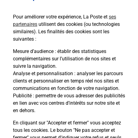
51100
REIMS
Pour améliorer votre expérience, La Poste et
ses
En savoir plus
partenaires
utilisent des cookies (ou technologies
similaires). Les finalités des cookies sont les
Malin !
suivantes :
Mesure d’audience
: établir des statistiques
La Poste
complémentaires sur l’utilisation de nos sites et
en ligne
suivre la navigation.
Analyse et personnalisation
: analyser les parcours
Ouvert 24h/24
clients et personnaliser en temps réel nos sites et
communications en fonction de votre navigation.
En savoir plus
Publicité
: permettre de vous adresser des publicités
en lien avec vos centres d’intérêts sur notre site et
en dehors.
Recherchez un autre point de contact
En cliquant sur "Accepter et fermer" vous acceptez
tous les cookies. Le bouton "Ne pas accepter et
fermer" vous permet d'indiquer votre refus et seuls