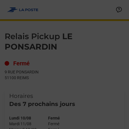
Le lien s'ouvre dans un nouvel onglet
Allez au contenu
Day of the Week
Get directions to Relais Pickup at 9 RUE PONSARDIN REIMS,
Hours
Relais Pickup
LE
PONSARDIN
Fermé
9 RUE PONSARDIN
51100
REIMS
Horaires
Des 7 prochains jours
Lundi 10/08
Fermé
Mardi 11/08
Fermé