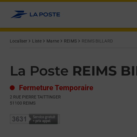
Le lien s'ouvre dans un nouvel onglet
Allez au contenu
Day of the Week
Get directions to La Poste at 2 RUE PIERRE TAITTINGER REIMS,
Hours
Localiser
Liste
Marne
REIMS
REIMS BILLARD
La Poste
REIMS B
Fermeture Temporaire
2 RUE PIERRE TAITTINGER
51100
REIMS