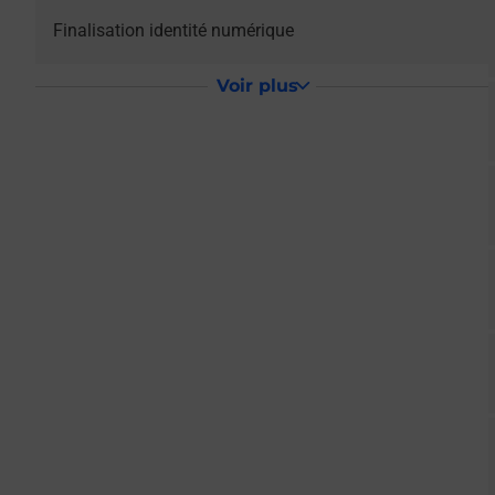
Le lien s'ouvre dans un nouvel onglet
Finalisation identité numérique
Voir plus