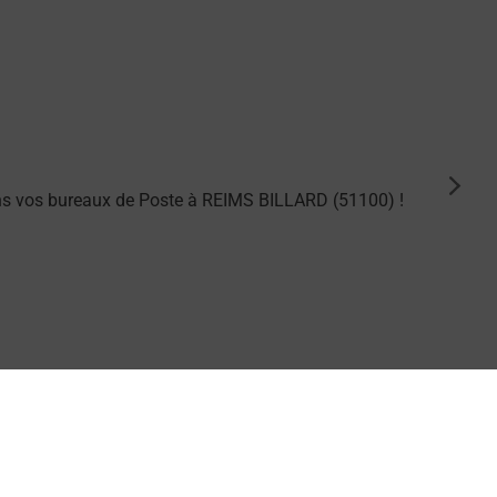
suiva
ns vos bureaux de Poste à REIMS BILLARD (51100) !
ng dans vos bureaux de Poste à REIMS BILLARD