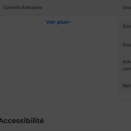
Conseils Bancaires
Sous
Voir plus
Sou
Sous
Acha
com
Rem
Accessibilité