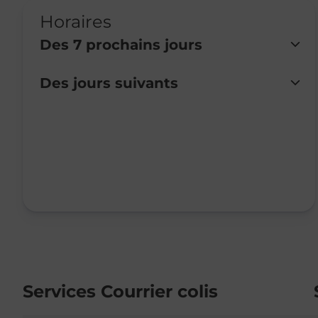
Horaires
Des 7 prochains jours
Des jours suivants
Lundi
Fermé
Mardi
Fermé
Mercredi
Fermé
Jeudi
Fermé
Vendredi
Fermé
Samedi
Fermé
Dimanche
Fermé
Services Courrier colis