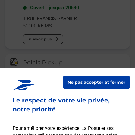
Ouvert
-
jusqu'à
20h30
1 RUE FRANCIS GARNIER
51100
REIMS
En savoir plus
Relais Pickup
L EXPERT DE LA BIERE EX
CERVOISERIE
Ne pas accepter et fermer
Ouvert
-
jusqu'à
19h00
Le respect de votre vie privée,
9 RUE DOCTEUR SERGE BAZELAIRE
51100
REIMS
notre priorité
En savoir plus
Pour améliorer votre expérience, La Poste et
ses