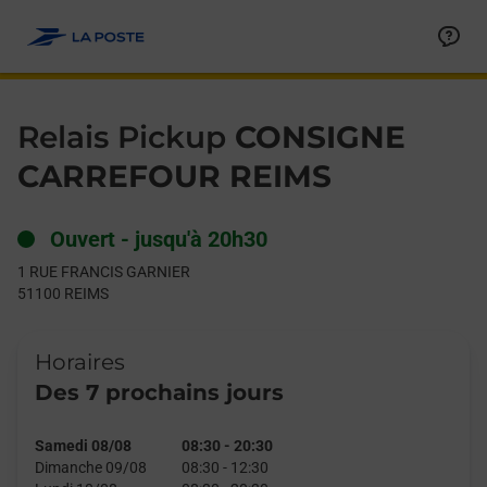
Le lien s'ouvre dans un nouvel onglet
Allez au contenu
Day of the Week
Get directions to Relais Pickup at 1 RUE FRANCIS GARNIER REI
Hours
Relais Pickup
CONSIGNE
CARREFOUR REIMS
Ouvert
-
jusqu'à
20h30
1 RUE FRANCIS GARNIER
51100
REIMS
Horaires
Des 7 prochains jours
Samedi 08/08
08:30
-
20:30
Dimanche 09/08
08:30
-
12:30