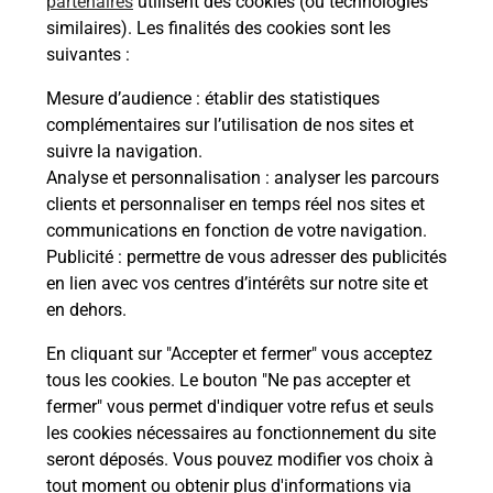
partenaires
utilisent des cookies (ou technologies
Malin !
similaires). Les finalités des cookies sont les
suivantes :
La Poste
Mesure d’audience
: établir des statistiques
en ligne
complémentaires sur l’utilisation de nos sites et
suivre la navigation.
Ouvert 24h/24
Analyse et personnalisation
: analyser les parcours
clients et personnaliser en temps réel nos sites et
En savoir plus
communications en fonction de votre navigation.
Publicité
: permettre de vous adresser des publicités
en lien avec vos centres d’intérêts sur notre site et
Recherchez un autre point de contact
en dehors.
En cliquant sur "Accepter et fermer" vous acceptez
tous les cookies. Le bouton "Ne pas accepter et
Localiser
Liste
Marne
REIMS
fermer" vous permet d'indiquer votre refus et seuls
CONSIGNE CARREFOUR REIMS
les cookies nécessaires au fonctionnement du site
seront déposés. Vous pouvez modifier vos choix à
tout moment ou obtenir plus d'informations via