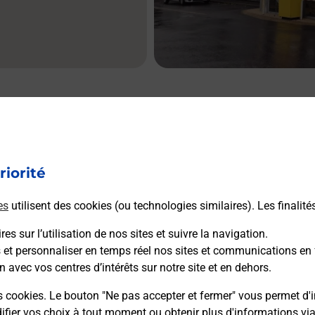
té
riorité
es
utilisent des cookies (ou technologies similaires). Les finalité
La Poste Relais
es sur l’utilisation de nos sites et suivre la navigation.
REIMS POMMERY LE
s et personnaliser en temps réel nos sites et communications en 
FONTENOY
n avec vos centres d’intérêts sur notre site et en dehors.
BURALISTE
s cookies. Le bouton "Ne pas accepter et fermer" vous permet d'i
fier vos choix à tout moment ou obtenir plus d'informations vi