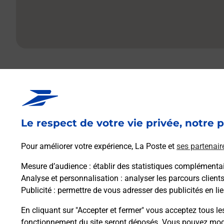
La Poste à proximi
Le respect de votre vie privée, notre p
Pour améliorer votre expérience, La Poste et
ses partenair
La Poste
Mesure d’audience
: établir des statistiques complémentair
REIMS EUROPE
Analyse et personnalisation
: analyser les parcours client
Publicité
: permettre de vous adresser des publicités en lie
Fermé
-
jusqu'à
14h00
6 PLACE JEAN MOULIN
En cliquant sur "Accepter et fermer" vous acceptez tous le
51100
REIMS
fonctionnement du site seront déposés. Vous pouvez modi