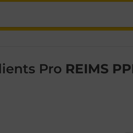
HANTAL DELPLA DROULERS REIMS,
ients Pro
REIMS P