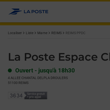
Le lien s'ouvre dans un nouvel onglet
Allez au contenu
Day of the Week
Get directions to La Poste Espace Clients Pro at 4 ALLEE C
Hours
Localiser
Liste
Marne
REIMS
REIMS PPDC
La Poste Espace Cl
Ouvert
-
jusqu'à
18h30
4 ALLEE CHANTAL DELPLA DROULERS
51100
REIMS