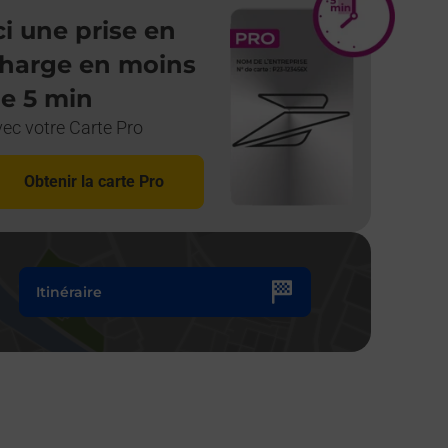
ci une prise en
harge en moins
e 5 min
vec votre Carte Pro
Lettre et petit objet
Lettre 
12h00
Pas 
Obtenir la carte Pro
Colissimo
Colis
12h00
Pas 
Itinéraire