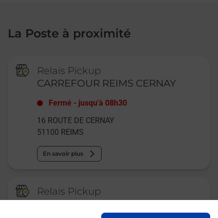
La Poste à proximité
Relais Pickup
CARREFOUR REIMS CERNAY
Fermé
-
jusqu'à
08h30
16 ROUTE DE CERNAY
51100
REIMS
En savoir plus
Relais Pickup
CONTROLE TECHNIQUE
AUTOSUR