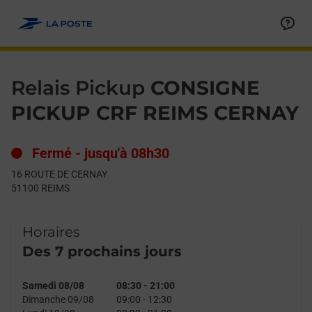
Le lien s'ouvre dans un nouvel onglet
Allez au contenu
Day of the Week
Get directions to Relais Pickup at 16 ROUTE DE CERNAY REIMS,
Hours
Relais Pickup
CONSIGNE
PICKUP CRF REIMS CERNAY
Fermé
-
jusqu'à
08h30
16 ROUTE DE CERNAY
51100
REIMS
Horaires
Des 7 prochains jours
Samedi 08/08
08:30
-
21:00
Dimanche 09/08
09:00
-
12:30