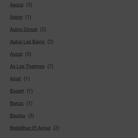
Ascou
Aston
Aulos Sinsat
Aulus Les Bains
Auzat
Ax Les Thermes
Axiat
Bagert
Barjac
Baulou
Bedeilhac Et Aynat