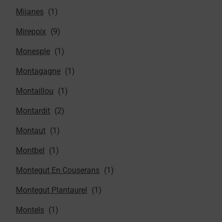
Mijanes
Mirepoix
Monesple
Montagagne
Montaillou
Montardit
Montaut
Montbel
Montegut En Couserans
Montegut Plantaurel
Montels