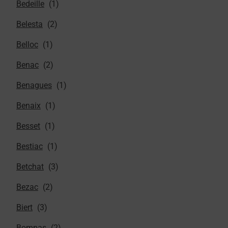
Bedeille
Belesta
Belloc
Benac
Benagues
Benaix
Besset
Bestiac
Betchat
Bezac
Biert
Bompas