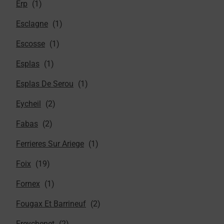
Erp
Esclagne
Escosse
Esplas
Esplas De Serou
Eycheil
Fabas
Ferrieres Sur Ariege
Foix
Fornex
Fougax Et Barrineuf
Freychenet