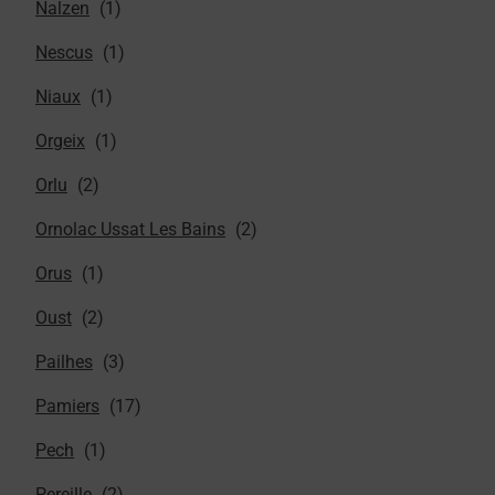
Nalzen
Nescus
Niaux
Orgeix
Orlu
Ornolac Ussat Les Bains
Orus
Oust
Pailhes
Pamiers
Pech
Pereille