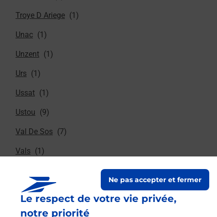
Troye D Ariege
Unac
Unzent
Urs
Ussat
Ustou
Val De Sos
Vals
Varilhes
Ne pas accepter et fermer
Vaychis
Le respect de votre vie privée,
Vebre
notre priorité