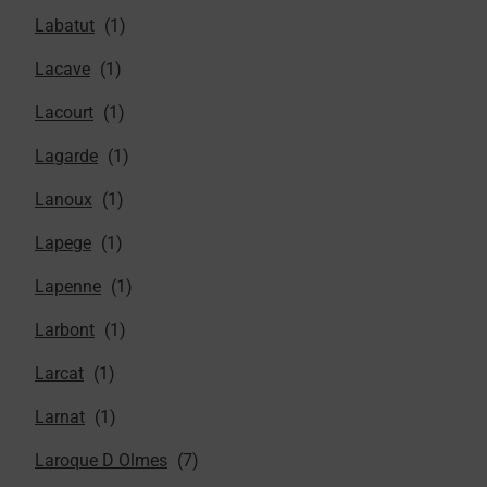
Labatut
Lacave
Lacourt
Lagarde
Lanoux
Lapege
Lapenne
Larbont
Larcat
Larnat
Laroque D Olmes