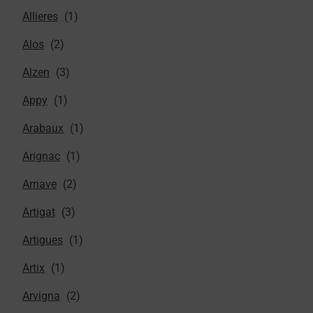
Allieres
Alos
Alzen
Appy
Arabaux
Arignac
Arnave
Artigat
Artigues
Artix
Arvigna