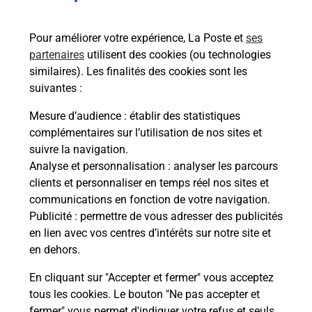
Ventenac
Pour améliorer votre expérience, La Poste et
ses
Verdun
partenaires
utilisent des cookies (ou technologies
similaires). Les finalités des cookies sont les
Vernajoul
suivantes :
Vernaux
Mesure d’audience
: établir des statistiques
Verniolle
complémentaires sur l’utilisation de nos sites et
suivre la navigation.
Villeneuve D Olmes
Analyse et personnalisation
: analyser les parcours
clients et personnaliser en temps réel nos sites et
Villeneuve Du Latou
communications en fonction de votre navigation.
Villeneuve Du Pareage
Publicité
: permettre de vous adresser des publicités
en lien avec vos centres d’intérêts sur notre site et
Vira
en dehors.
Vivies
En cliquant sur "Accepter et fermer" vous acceptez
tous les cookies. Le bouton "Ne pas accepter et
fermer" vous permet d'indiquer votre refus et seuls