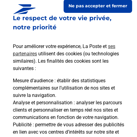
Ne pas accepter et fermer
Le respect de votre vie privée,
notre priorité
Pour améliorer votre expérience, La Poste et
ses
partenaires
utilisent des cookies (ou technologies
similaires). Les finalités des cookies sont les
suivantes :
Le lien s'ouvre dans un nouvel onglet
Boîte aux Lettres La Poste
Mesure d’audience
: établir des statistiques
complémentaires sur l’utilisation de nos sites et
Prochaine collecte du courrier
lundi
à
09h00
suivre la navigation.
1072 Route De La Prade
Analyse et personnalisation
: analyser les parcours
09300
Benaix
clients et personnaliser en temps réel nos sites et
communications en fonction de votre navigation.
Itinéraire
Publicité
: permettre de vous adresser des publicités
en lien avec vos centres d’intérêts sur notre site et