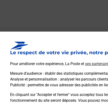
Le lien s'ouvre dans un nouvel onglet
Boîte aux lettres La Poste
Le respect de votre vie privée, notre p
Prochaine collecte du courrier
samedi
à
09h00
Pour améliorer votre expérience, La Poste et
ses partenair
1 Place De L Eglise
09100
Les Issards
Mesure d’audience
: établir des statistiques complémentair
Analyse et personnalisation
: analyser les parcours client
Publicité
: permettre de vous adresser des publicités en lie
Itinéraire
En cliquant sur "Accepter et fermer" vous acceptez tous le
fonctionnement du site seront déposés. Vous pouvez modi