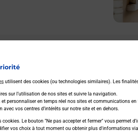
Le lien s'ouvre dans un nouvel onglet
Boîte aux lettres La Poste
riorité
Prochaine collecte du courrier
samedi
à
09h00
es
utilisent des cookies (ou technologies similaires). Les finalité
556 Chemin Du Turet
09100
Les Issards
es sur l’utilisation de nos sites et suivre la navigation.
s et personnaliser en temps réel nos sites et communications en 
n avec vos centres d’intérêts sur notre site et en dehors.
Itinéraire
s cookies. Le bouton "Ne pas accepter et fermer" vous permet d'i
fier vos choix à tout moment ou obtenir plus d'informations vi