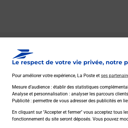
Le lien s'ouvre dans un nouvel onglet
Boîte aux lettres La Poste
Le respect de votre vie privée, notre p
Prochaine collecte du courrier
vendredi
à
10h45
Pour améliorer votre expérience, La Poste et
ses partenair
12 Allee Du Pre Commun
09160
La Bastide Du Salat
Mesure d’audience
: établir des statistiques complémentair
Analyse et personnalisation
: analyser les parcours client
Publicité
: permettre de vous adresser des publicités en lie
Itinéraire
En cliquant sur "Accepter et fermer" vous acceptez tous le
fonctionnement du site seront déposés. Vous pouvez modi