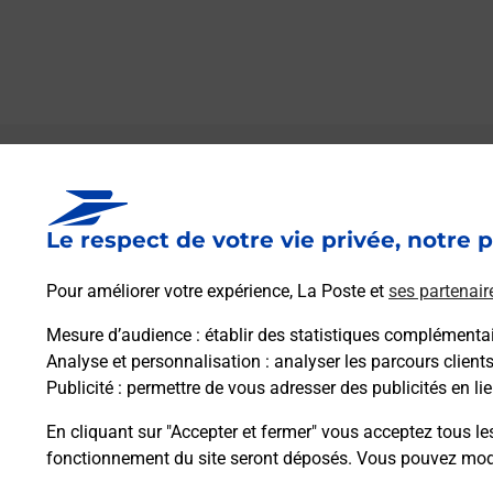
Le lien s'ouvre dans un nouvel onglet
Boîte aux lettres La Poste
Le respect de votre vie privée, notre p
Prochaine collecte du courrier
samedi
à
09h00
Pour améliorer votre expérience, La Poste et
ses partenair
Le Village
09700
Justiniac
Mesure d’audience
: établir des statistiques complémentair
Analyse et personnalisation
: analyser les parcours client
Publicité
: permettre de vous adresser des publicités en lie
Itinéraire
En cliquant sur "Accepter et fermer" vous acceptez tous le
fonctionnement du site seront déposés. Vous pouvez modi