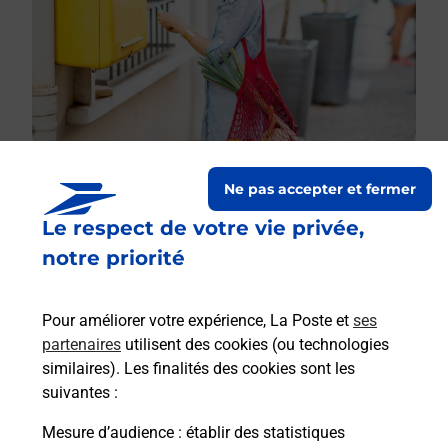
Ne pas accepter et fermer
Le respect de votre vie privée,
Le lien s'ouvre dans un nouvel onglet
Boîte aux lettres La Poste
notre priorité
Prochaine collecte du courrier
lundi
à
09h00
Pour améliorer votre expérience, La Poste et
ses
Hameau De Berny
partenaires
utilisent des cookies (ou technologies
09240
Cadarcet
similaires). Les finalités des cookies sont les
suivantes :
Itinéraire
Mesure d’audience
: établir des statistiques