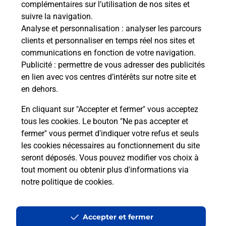
complémentaires sur l’utilisation de nos sites et
Le lien s'ouvre dans un nouvel onglet
suivre la navigation.
Boîte aux lettres La Poste
Analyse et personnalisation
: analyser les parcours
Prochaine collecte du courrier
lundi
à
09h00
clients et personnaliser en temps réel nos sites et
communications en fonction de votre navigation.
23 Rue De La Serre
Publicité
: permettre de vous adresser des publicités
09240
Cadarcet
en lien avec vos centres d’intérêts sur notre site et
en dehors.
Itinéraire
En cliquant sur "Accepter et fermer" vous acceptez
tous les cookies. Le bouton "Ne pas accepter et
fermer" vous permet d'indiquer votre refus et seuls
Localiser
Liste Boîtes aux lettres
Ariège
Cadarcet
les cookies nécessaires au fonctionnement du site
seront déposés. Vous pouvez modifier vos choix à
tout moment ou obtenir plus d'informations via
notre politique de cookies
.
Plan du site
Accessibilité : partiellement conforme
Accepter et fermer