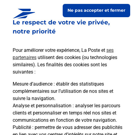
Ne pas accepter et fermer
Le respect de votre vie privée,
notre priorité
Pour améliorer votre expérience, La Poste et
ses
partenaires
utilisent des cookies (ou technologies
similaires). Les finalités des cookies sont les
Le lien s'ouvre dans un nouvel onglet
suivantes :
Boîte aux lettres La Poste
Mesure d’audience
: établir des statistiques
Prochaine collecte du courrier
vendredi
à
complémentaires sur l’utilisation de nos sites et
09h00
suivre la navigation.
Analyse et personnalisation
: analyser les parcours
1 Rue Des Tilleuls
clients et personnaliser en temps réel nos sites et
09500
Besset
communications en fonction de votre navigation.
Publicité
: permettre de vous adresser des publicités
Itinéraire
en lien avec vos centres d’intérêts sur notre site et