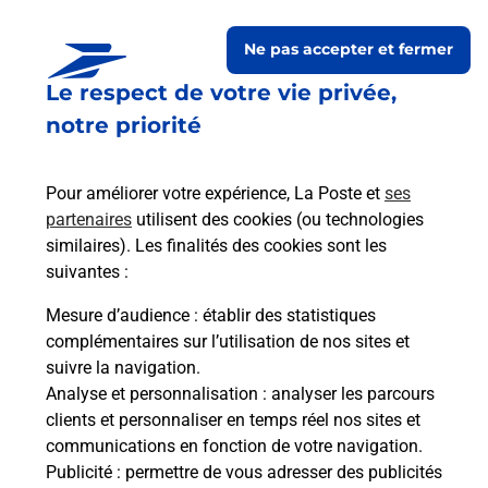
Ne pas accepter et fermer
Le respect de votre vie privée,
notre priorité
Pour améliorer votre expérience, La Poste et
ses
partenaires
utilisent des cookies (ou technologies
similaires). Les finalités des cookies sont les
Le lien s'ouvre dans un nouvel onglet
Boîte aux Lettres La Poste
suivantes :
Mesure d’audience
: établir des statistiques
Prochaine collecte du courrier
vendredi
à
complémentaires sur l’utilisation de nos sites et
09h00
suivre la navigation.
Cazenave
Analyse et personnalisation
: analyser les parcours
09400
Cazenave Serres Et Allens
clients et personnaliser en temps réel nos sites et
communications en fonction de votre navigation.
Itinéraire
Publicité
: permettre de vous adresser des publicités